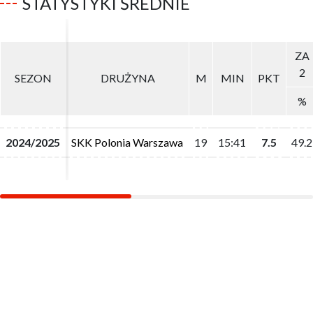
STATYSTYKI ŚREDNIE
ZA
ZA
2
2
SEZON
SEZON
DRUŻYNA
DRUŻYNA
M
M
MIN
MIN
PKT
PKT
%
%
2024/2025
2024/2025
SKK Polonia Warszawa
SKK Polonia Warszawa
19
19
15:41
15:41
7.5
7.5
49.2
49.2