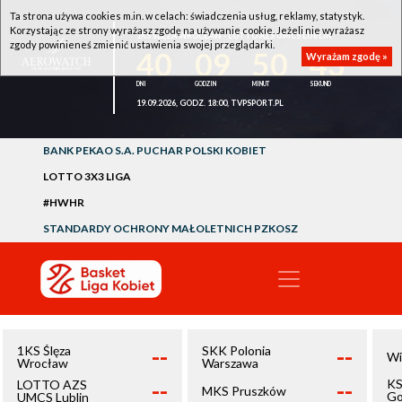
Ta strona używa cookies m.in. w celach: świadczenia usług, reklamy, statystyk.
Korzystając ze strony wyrażasz zgodę na używanie cookie. Jeżeli nie wyrażasz
1KS ŚLĘZA WROCŁAW - LOTTO AZS UMCS LUBLIN
zgody powinieneś zmienić ustawienia swojej przeglądarki.
40
09
50
43
Wyrażam zgodę »
19.09.2026, GODZ. 18:00, TVPSPORT.PL
BANK PEKAO S.A. PUCHAR POLSKI KOBIET
LOTTO 3X3 LIGA
#HWHR
STANDARDY OCHRONY MAŁOLETNICH PZKOSZ
--
--
1KS Ślęza
SKK Polonia
Wi
Wrocław
Warszawa
--
--
KS
LOTTO AZS
MKS Pruszków
Go
UMCS Lublin