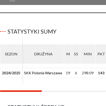
STATYSTYKI SUMY
SEZON
SEZON
DRUŻYNA
DRUŻYNA
M
M
S5
S5
MIN
MIN
PKT
PKT
2024/2025
2024/2025
SKK Polonia Warszawa
SKK Polonia Warszawa
19
19
6
6
298:09
298:09
143
143