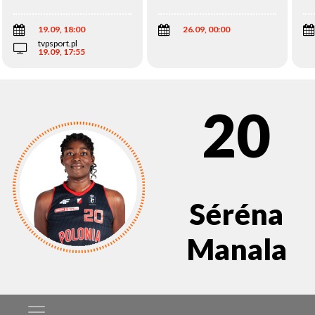
Wi
19.09, 18:00
26.09, 00:00
tvpsport.pl
19.09, 17:55
20
Séréna
Manala