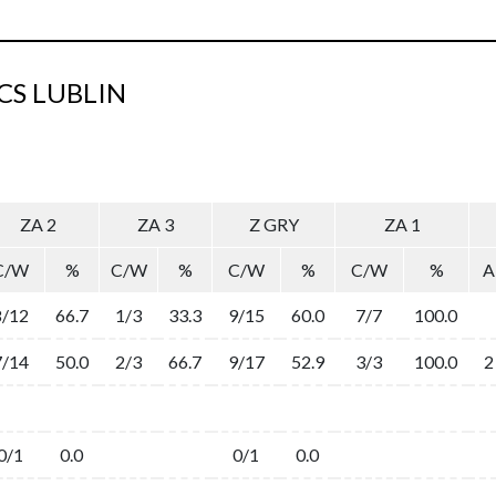
CS LUBLIN
ZA 2
ZA 3
Z GRY
ZA 1
C/W
%
C/W
%
C/W
%
C/W
%
A
8/12
66.7
1/3
33.3
9/15
60.0
7/7
100.0
7/14
50.0
2/3
66.7
9/17
52.9
3/3
100.0
2
0/1
0.0
0/1
0.0