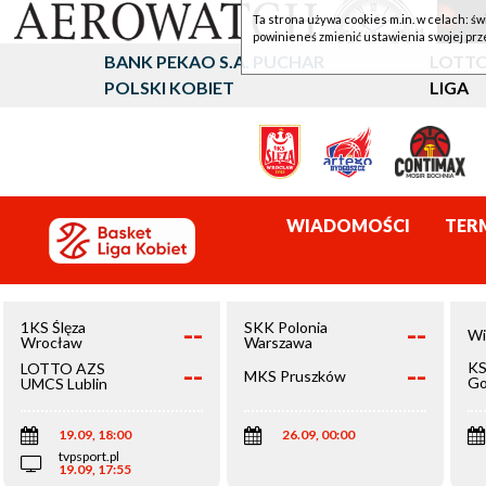
Ta strona używa cookies m.in. w celach: św
powinieneś zmienić ustawienia swojej prz
BANK PEKAO S.A. PUCHAR
LOTTO
POLSKI KOBIET
LIGA
WIADOMOŚCI
TER
--
--
1KS Ślęza
SKK Polonia
Wi
Wrocław
Warszawa
--
--
KS
LOTTO AZS
MKS Pruszków
Go
UMCS Lublin
Wi
19.09, 18:00
26.09, 00:00
tvpsport.pl
19.09, 17:55