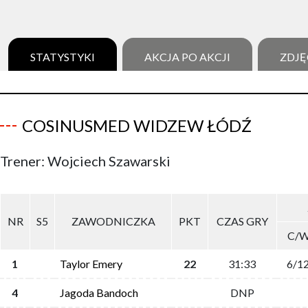
STATYSTYKI
AKCJA PO AKCJI
ZDJĘ
COSINUSMED WIDZEW ŁÓDŹ
Trener: Wojciech Szawarski
NR
S5
ZAWODNICZKA
PKT
CZAS GRY
C/
1
Taylor Emery
22
31:33
6/1
4
Jagoda Bandoch
DNP