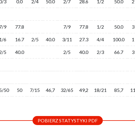
0/3
0.0
2/4
50.0
2/7
28.6
1/2
50.0
2
7/9
77.8
7/9
77.8
1/2
50.0
3
1/6
16.7
2/5
40.0
3/11
27.3
4/4
100.0
1
2/5
40.0
2/5
40.0
2/3
66.7
3
5/50
50
7/15
46,7
32/65
49,2
18/21
85,7
1
POBIERZ STATYSTYKI PDF