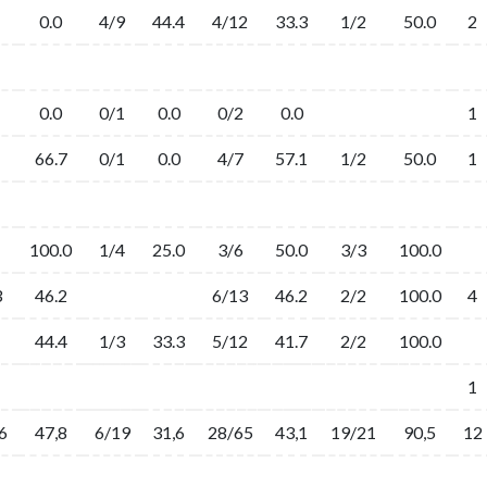
0.0
4/9
44.4
4/12
33.3
1/2
50.0
2
0.0
0/1
0.0
0/2
0.0
1
66.7
0/1
0.0
4/7
57.1
1/2
50.0
1
100.0
1/4
25.0
3/6
50.0
3/3
100.0
3
46.2
6/13
46.2
2/2
100.0
4
44.4
1/3
33.3
5/12
41.7
2/2
100.0
1
6
47,8
6/19
31,6
28/65
43,1
19/21
90,5
12