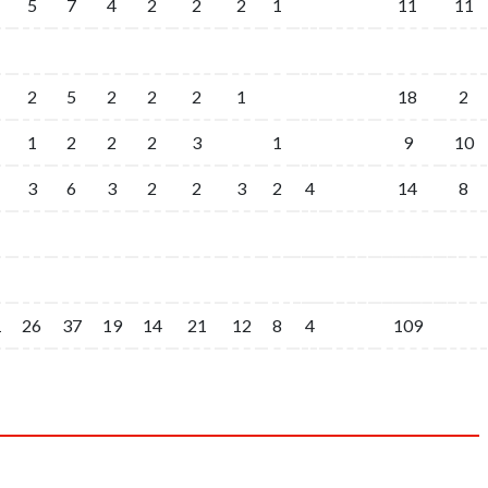
5
7
4
2
2
2
1
11
11
2
5
2
2
2
1
18
2
1
2
2
2
3
1
9
10
3
6
3
2
2
3
2
4
14
8
1
26
37
19
14
21
12
8
4
109