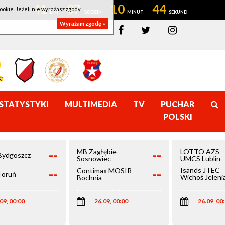
41
07
10
44
ookie. Jeżeli nie wyrażasz zgody
Wyrażam zgodę »
STATYSTYKI
MULTIMEDIA
TV
PUCHAR
POLSKI
--
--
MB Zagłębie
LOTTO AZS
Bydgoszcz
Sosnowiec
UMCS Lublin
--
--
Isands JTEC
Contimax MOSIR
Toruń
Wichoś Jeleni
Bochnia
Góra
09, 00:00
26.09, 00:00
26.09, 00