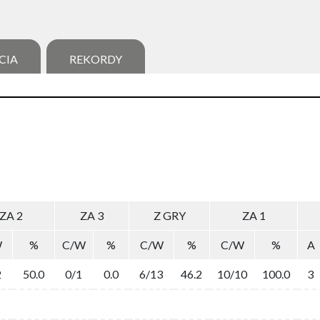
CIA
REKORDY
ZA 2
ZA 3
Z GRY
ZA 1
W
%
C/W
%
C/W
%
C/W
%
A
2
50.0
0/1
0.0
6/13
46.2
10/10
100.0
3