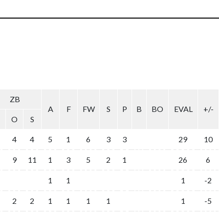
ZB
A
F
FW
S
P
B
BO
EVAL
+/-
O
S
4
4
5
1
6
3
3
29
10
9
11
1
3
5
2
1
26
6
1
1
1
-2
2
2
1
1
1
1
1
-5