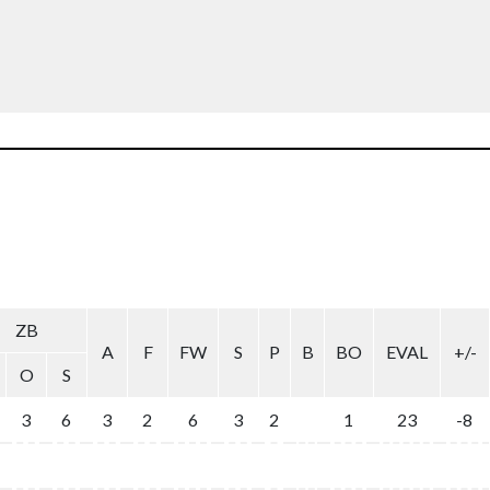
ZB
A
F
FW
S
P
B
BO
EVAL
+/-
O
S
3
6
3
2
6
3
2
1
23
-8