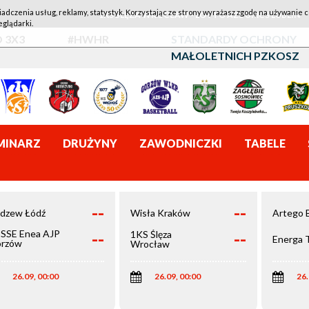
iadczenia usług, reklamy, statystyk. Korzystając ze strony wyrażasz zgodę na używanie c
1KS ŚLĘZA WROCŁAW - LOTTO AZS UMCS LUBLIN
eglądarki.
 3X3
#HWHR
STANDARDY OCHRONY
MAŁOLETNICH PZKOSZ
MINARZ
DRUŻYNY
ZAWODNICZKI
TABELE
--
--
dzew Łódź
Wisła Kraków
Artego 
--
--
SSE Enea AJP
1KS Ślęza
Energa 
rzów
Wrocław
elkopolski
26.09, 00:00
26.09, 00:00
26.