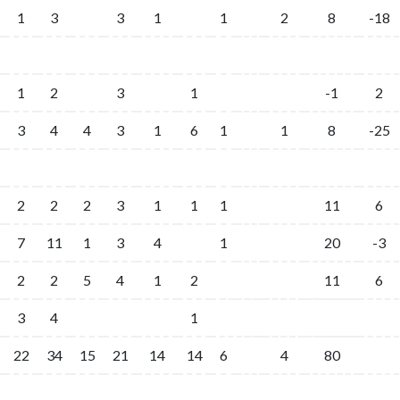
1
3
3
1
1
2
8
-18
1
2
3
1
-1
2
3
4
4
3
1
6
1
1
8
-25
2
2
2
3
1
1
1
11
6
7
11
1
3
4
1
20
-3
2
2
5
4
1
2
11
6
3
4
1
22
34
15
21
14
14
6
4
80