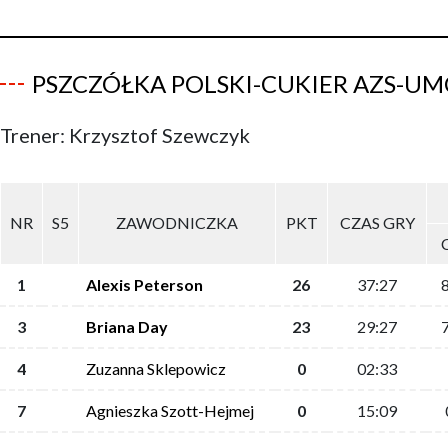
PSZCZÓŁKA POLSKI-CUKIER AZS-UM
Trener: Krzysztof Szewczyk
NR
S5
ZAWODNICZKA
PKT
CZAS GRY
1
Alexis Peterson
26
37:27
3
Briana Day
23
29:27
4
Zuzanna Sklepowicz
0
02:33
7
Agnieszka Szott-Hejmej
0
15:09