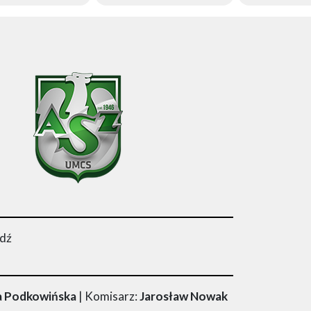
ódź
na Podkowińska
| Komisarz:
Jarosław Nowak