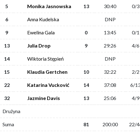
5
Monika Jasnowska
13
30:40
0/3
6
Anna Kudelska
DNP
9
Ewelina Gala
0
13:45
0/1
13
Julia Drop
9
29:26
4/6
14
Wiktoria Stępień
DNP
15
Klaudia Gertchen
10
32:22
2/2
22
Katarina Vucković
14
37:08
6/1
32
Jazmine Davis
13
25:06
4/9
Drużyna
Suma
81
200:00
22/4