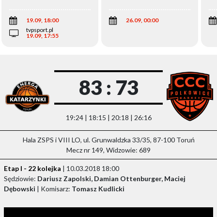
Wi
19.09, 18:00
26.09, 00:00
tvpsport.pl
19.09, 17:55
83 : 73
19:24 | 18:15 | 20:18 | 26:16
Hala ZSPS i VIII LO, ul. Grunwaldzka 33/35, 87-100 Toruń
Mecz nr 149, Widzowie: 689
Etap I - 22 kolejka
| 10.03.2018 18:00
Sędziowie:
Dariusz Zapolski, Damian Ottenburger, Maciej
Dębowski
| Komisarz:
Tomasz Kudlicki