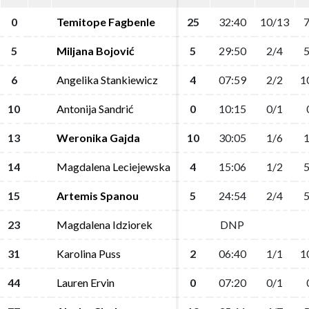
0
0
Temitope Fagbenle
Temitope Fagbenle
25
25
32:40
32:40
10/13
10/13
7
7
5
5
Miljana Bojović
Miljana Bojović
5
5
29:50
29:50
2/4
2/4
5
5
6
6
Angelika Stankiewicz
Angelika Stankiewicz
4
4
07:59
07:59
2/2
2/2
1
1
10
10
Antonija Sandrić
Antonija Sandrić
0
0
10:15
10:15
0/1
0/1
13
13
Weronika Gajda
Weronika Gajda
10
10
30:05
30:05
1/6
1/6
1
1
14
14
Magdalena Leciejewska
Magdalena Leciejewska
4
4
15:06
15:06
1/2
1/2
5
5
15
15
Artemis Spanou
Artemis Spanou
5
5
24:54
24:54
2/4
2/4
5
5
23
23
Magdalena Idziorek
Magdalena Idziorek
DNP
DNP
31
31
Karolina Puss
Karolina Puss
2
2
06:40
06:40
1/1
1/1
1
1
44
44
Lauren Ervin
Lauren Ervin
0
0
07:20
07:20
0/1
0/1