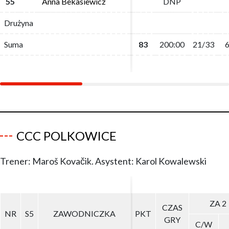
55
55
Anna Bekasiewicz
Anna Bekasiewicz
DNP
DNP
Drużyna
Drużyna
Suma
Suma
83
83
200:00
200:00
21/33
21/33
6
6
CCC POLKOWICE
Trener: Maroš Kovačik. Asystent: Karol Kowalewski
ZA 2
ZA 2
CZAS
CZAS
NR
NR
S5
S5
ZAWODNICZKA
ZAWODNICZKA
PKT
PKT
GRY
GRY
C/W
C/W