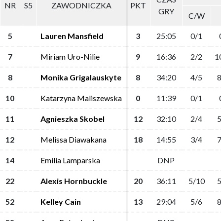
NR
NR
S5
S5
ZAWODNICZKA
ZAWODNICZKA
PKT
PKT
GRY
GRY
C/W
C/W
5
5
Lauren Mansfield
Lauren Mansfield
3
3
25:05
25:05
0/1
0/1
7
7
Miriam Uro-Nilie
Miriam Uro-Nilie
9
9
16:36
16:36
2/2
2/2
1
1
8
8
Monika Grigalauskyte
Monika Grigalauskyte
8
8
34:20
34:20
4/5
4/5
8
8
10
10
Katarzyna Maliszewska
Katarzyna Maliszewska
0
0
11:39
11:39
0/1
0/1
11
11
Agnieszka Skobel
Agnieszka Skobel
12
12
32:10
32:10
2/4
2/4
5
5
12
12
Melissa Diawakana
Melissa Diawakana
18
18
14:55
14:55
3/4
3/4
7
7
14
14
Emilia Lamparska
Emilia Lamparska
DNP
DNP
22
22
Alexis Hornbuckle
Alexis Hornbuckle
20
20
36:11
36:11
5/10
5/10
5
5
52
52
Kelley Cain
Kelley Cain
13
13
29:04
29:04
5/6
5/6
8
8