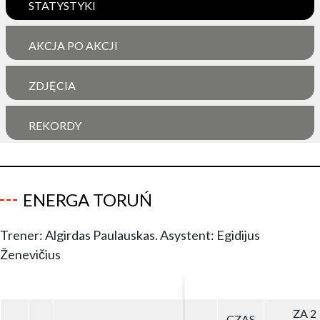
STATYSTYKI
AKCJA PO AKCJI
ZDJĘCIA
REKORDY
ENERGA TORUŃ
Trener: Algirdas Paulauskas. Asystent: Egidijus
Ženevičius
ZA 2
ZA 2
CZAS
CZAS