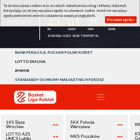
Ta strona używa cookies m.in. w celach: świadczenia usług, reklamy, statystyk.
Korzystając ze strony wyrażasz zgodę na używanie cookie. Jeżeli nie wyrażasz
1KS ŚLĘZA WROCŁAW - LOTTO AZS UMCS LUBLIN
zgody powinieneś zmienić ustawienia swojej przeglądarki.
43
01
25
22
Wyrażam zgodę »
19.09.2026, GODZ. 18:00, TVPSPORT.PL
BANK PEKAO S.A. PUCHAR POLSKI KOBIET
LOTTO 3X3 LIGA
#HWHR
STANDARDY OCHRONY MAŁOLETNICH PZKOSZ
--
--
1KS Ślęza
SKK Polonia
Wi
Wrocław
Warszawa
--
--
KS
LOTTO AZS
MKS Pruszków
Go
UMCS Lublin