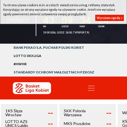
Ta strona używa cookies m.in. w celach: świadczenia usług, reklamy, statystyk.
Korzystając ze strony wyrażasz zgodę na używanie cookie. Jeżeli nie wyrażasz
1KS ŚLĘZA WROCŁAW - LOTTO AZS UMCS LUBLIN
zgody powinieneś zmienić ustawienia swojej przeglądarki.
43
09
34
24
Wyrażam zgodę »
19.09.2026, GODZ. 18:00, TVPSPORT.PL
BANK PEKAO S.A. PUCHAR POLSKI KOBIET
LOTTO 3X3 LIGA
#HWHR
STANDARDY OCHRONY MAŁOLETNICH PZKOSZ
--
--
1KS Ślęza
SKK Polonia
Wi
Wrocław
Warszawa
--
--
KS
LOTTO AZS
MKS Pruszków
Go
UMCS Lublin