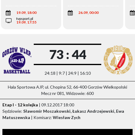
Wi
19.09, 18:00
26.09, 00:00
tvpsport.pl
19.09, 17:55
73 : 44
24:18 | 9:7 | 24:9 | 16:10
Hala Sportowa AJP, ul. Chopina 52, 66-400 Gorzów Wielkopolski
Mecz nr 081, Widzowie: 600
Etap I - 12 kolejka
| 09.12.2017 18:00
Sędziowie:
Sławomir Moszakowski, Łukasz Andrzejewski, Ewa
Matuszewska
| Komisarz:
Wiesław Zych