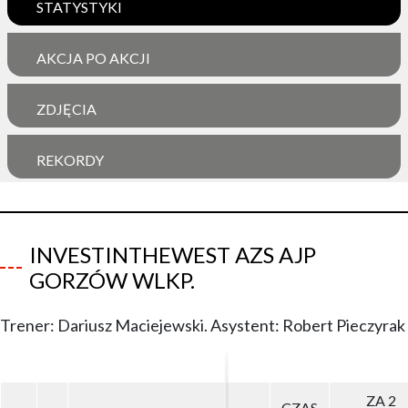
STATYSTYKI
AKCJA PO AKCJI
ZDJĘCIA
REKORDY
INVESTINTHEWEST AZS AJP
GORZÓW WLKP.
Trener: Dariusz Maciejewski. Asystent: Robert Pieczyrak
ZA 2
ZA 2
CZAS
CZAS