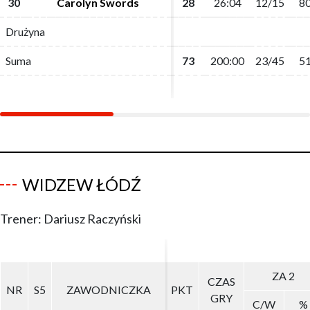
30
30
Carolyn Swords
Carolyn Swords
28
28
26:04
26:04
12/15
12/15
80
80
Drużyna
Drużyna
Suma
Suma
73
73
200:00
200:00
23/45
23/45
51
51
WIDZEW ŁÓDŹ
Trener: Dariusz Raczyński
ZA 2
ZA 2
CZAS
CZAS
NR
NR
S5
S5
ZAWODNICZKA
ZAWODNICZKA
PKT
PKT
GRY
GRY
C/W
C/W
%
%