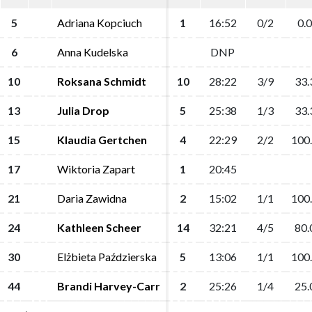
5
5
Adriana Kopciuch
Adriana Kopciuch
1
1
16:52
16:52
0/2
0/2
0.0
0.0
6
6
Anna Kudelska
Anna Kudelska
DNP
DNP
10
10
Roksana Schmidt
Roksana Schmidt
10
10
28:22
28:22
3/9
3/9
33.
33.
13
13
Julia Drop
Julia Drop
5
5
25:38
25:38
1/3
1/3
33.
33.
15
15
Klaudia Gertchen
Klaudia Gertchen
4
4
22:29
22:29
2/2
2/2
100
100
17
17
Wiktoria Zapart
Wiktoria Zapart
1
1
20:45
20:45
21
21
Daria Zawidna
Daria Zawidna
2
2
15:02
15:02
1/1
1/1
100
100
24
24
Kathleen Scheer
Kathleen Scheer
14
14
32:21
32:21
4/5
4/5
80.
80.
30
30
Elżbieta Paździerska
Elżbieta Paździerska
5
5
13:06
13:06
1/1
1/1
100
100
44
44
Brandi Harvey-Carr
Brandi Harvey-Carr
2
2
25:26
25:26
1/4
1/4
25.
25.