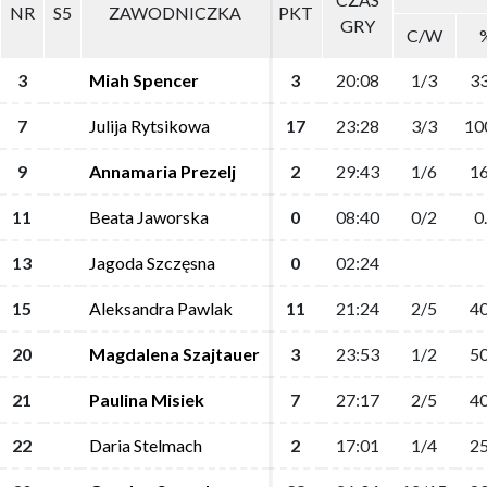
NR
NR
S5
S5
ZAWODNICZKA
ZAWODNICZKA
PKT
PKT
GRY
GRY
C/W
C/W
3
3
Miah Spencer
Miah Spencer
3
3
20:08
20:08
1/3
1/3
33
33
7
7
Julija Rytsikowa
Julija Rytsikowa
17
17
23:28
23:28
3/3
3/3
10
10
9
9
Annamaria Prezelj
Annamaria Prezelj
2
2
29:43
29:43
1/6
1/6
16
16
11
11
Beata Jaworska
Beata Jaworska
0
0
08:40
08:40
0/2
0/2
0
0
13
13
Jagoda Szczęsna
Jagoda Szczęsna
0
0
02:24
02:24
15
15
Aleksandra Pawlak
Aleksandra Pawlak
11
11
21:24
21:24
2/5
2/5
40
40
20
20
Magdalena Szajtauer
Magdalena Szajtauer
3
3
23:53
23:53
1/2
1/2
50
50
21
21
Paulina Misiek
Paulina Misiek
7
7
27:17
27:17
2/5
2/5
40
40
22
22
Daria Stelmach
Daria Stelmach
2
2
17:01
17:01
1/4
1/4
25
25