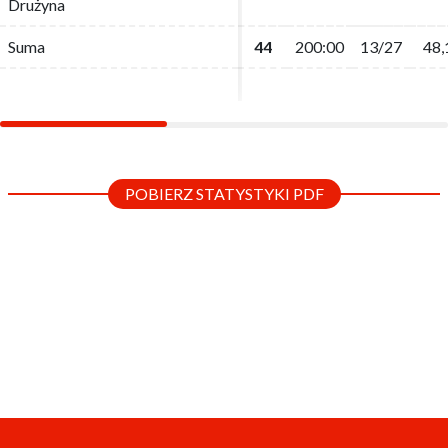
Drużyna
Drużyna
Suma
Suma
44
44
200:00
200:00
13/27
13/27
48,
48,
POBIERZ STATYSTYKI PDF