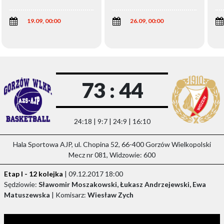
Wi
19.09, 00:00
26.09, 00:00
73 : 44
24:18 | 9:7 | 24:9 | 16:10
Hala Sportowa AJP, ul. Chopina 52, 66-400 Gorzów Wielkopolski
Mecz nr 081, Widzowie: 600
Etap I - 12 kolejka
| 09.12.2017 18:00
Sędziowie:
Sławomir Moszakowski, Łukasz Andrzejewski, Ewa
Matuszewska
| Komisarz:
Wiesław Zych