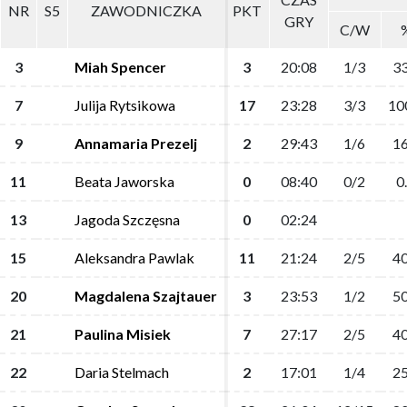
NR
NR
S5
S5
ZAWODNICZKA
ZAWODNICZKA
PKT
PKT
GRY
GRY
C/W
C/W
3
3
Miah Spencer
Miah Spencer
3
3
20:08
20:08
1/3
1/3
33
33
7
7
Julija Rytsikowa
Julija Rytsikowa
17
17
23:28
23:28
3/3
3/3
10
10
9
9
Annamaria Prezelj
Annamaria Prezelj
2
2
29:43
29:43
1/6
1/6
16
16
11
11
Beata Jaworska
Beata Jaworska
0
0
08:40
08:40
0/2
0/2
0
0
13
13
Jagoda Szczęsna
Jagoda Szczęsna
0
0
02:24
02:24
15
15
Aleksandra Pawlak
Aleksandra Pawlak
11
11
21:24
21:24
2/5
2/5
40
40
20
20
Magdalena Szajtauer
Magdalena Szajtauer
3
3
23:53
23:53
1/2
1/2
50
50
21
21
Paulina Misiek
Paulina Misiek
7
7
27:17
27:17
2/5
2/5
40
40
22
22
Daria Stelmach
Daria Stelmach
2
2
17:01
17:01
1/4
1/4
25
25