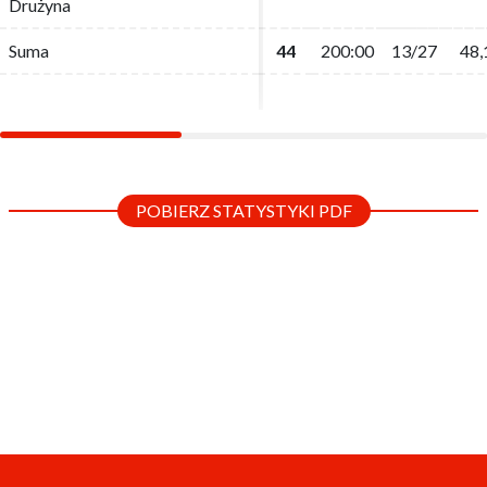
Drużyna
Drużyna
Suma
Suma
44
44
200:00
200:00
13/27
13/27
48,
48,
POBIERZ STATYSTYKI PDF