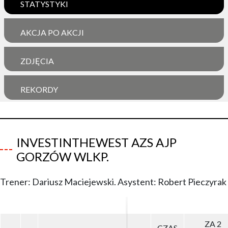
STATYSTYKI
AKCJA PO AKCJI
ZDJĘCIA
REKORDY
INVESTINTHEWEST AZS AJP
GORZÓW WLKP.
Trener: Dariusz Maciejewski. Asystent: Robert Pieczyrak
ZA 2
ZA 2
CZAS
CZAS