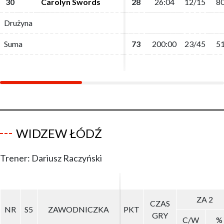
30
30
Carolyn Swords
Carolyn Swords
28
28
26:04
26:04
12/15
12/15
80
80
Drużyna
Drużyna
Suma
Suma
73
73
200:00
200:00
23/45
23/45
51
51
WIDZEW ŁÓDŹ
Trener: Dariusz Raczyński
ZA 2
ZA 2
CZAS
CZAS
NR
NR
S5
S5
ZAWODNICZKA
ZAWODNICZKA
PKT
PKT
GRY
GRY
C/W
C/W
%
%