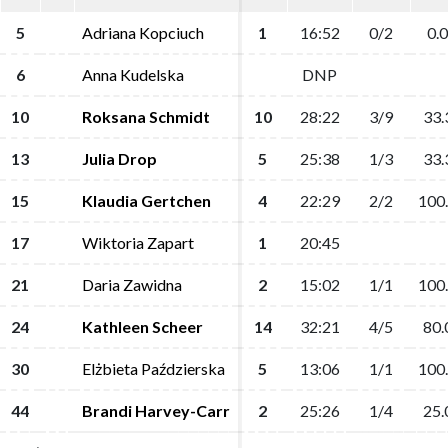
5
5
Adriana Kopciuch
Adriana Kopciuch
1
1
16:52
16:52
0/2
0/2
0.0
0.0
6
6
Anna Kudelska
Anna Kudelska
DNP
DNP
10
10
Roksana Schmidt
Roksana Schmidt
10
10
28:22
28:22
3/9
3/9
33.
33.
13
13
Julia Drop
Julia Drop
5
5
25:38
25:38
1/3
1/3
33.
33.
15
15
Klaudia Gertchen
Klaudia Gertchen
4
4
22:29
22:29
2/2
2/2
100
100
17
17
Wiktoria Zapart
Wiktoria Zapart
1
1
20:45
20:45
21
21
Daria Zawidna
Daria Zawidna
2
2
15:02
15:02
1/1
1/1
100
100
24
24
Kathleen Scheer
Kathleen Scheer
14
14
32:21
32:21
4/5
4/5
80.
80.
30
30
Elżbieta Paździerska
Elżbieta Paździerska
5
5
13:06
13:06
1/1
1/1
100
100
44
44
Brandi Harvey-Carr
Brandi Harvey-Carr
2
2
25:26
25:26
1/4
1/4
25.
25.