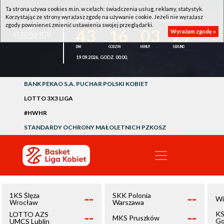
Ta strona używa cookies m.in. w celach: świadczenia usług, reklamy, statystyk.
Korzystając ze strony wyrażasz zgodę na używanie cookie. Jeżeli nie wyrażasz
1KS ŚLĘZA WROCŁAW - LOTTO AZS UMCS LUBLIN
zgody powinieneś zmienić ustawienia swojej przeglądarki.
43
16
03
26
Wyrażam zgodę »
19.09.2026, GODZ. 00:00,
BANK PEKAO S.A. PUCHAR POLSKI KOBIET
LOTTO 3X3 LIGA
#HWHR
STANDARDY OCHRONY MAŁOLETNICH PZKOSZ
--
--
1KS Ślęza
SKK Polonia
Wi
Wrocław
Warszawa
--
--
KS
LOTTO AZS
MKS Pruszków
Go
UMCS Lublin