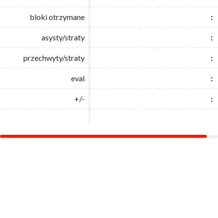
bloki otrzymane
bloki otrzymane
:
:
asysty/straty
asysty/straty
:
:
przechwyty/straty
przechwyty/straty
:
:
eval
eval
:
:
+/-
+/-
:
: