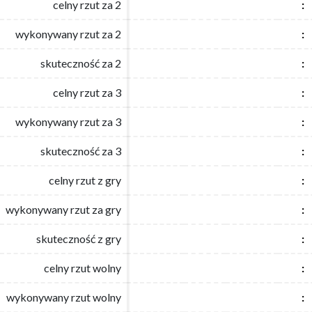
celny rzut za 2
celny rzut za 2
:
:
wykonywany rzut za 2
wykonywany rzut za 2
:
:
skuteczność za 2
skuteczność za 2
:
:
celny rzut za 3
celny rzut za 3
:
:
wykonywany rzut za 3
wykonywany rzut za 3
:
:
skuteczność za 3
skuteczność za 3
:
:
celny rzut z gry
celny rzut z gry
:
:
wykonywany rzut za gry
wykonywany rzut za gry
:
:
skuteczność z gry
skuteczność z gry
:
:
celny rzut wolny
celny rzut wolny
:
:
wykonywany rzut wolny
wykonywany rzut wolny
:
: