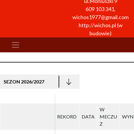
ul.Moniuszki 9
609 103 341
,
wichos1977@gmail.com
http://wichos.pl (w
budowie)
SEZON 2026/2027
W
W
REKORD
REKORD
DATA
DATA
MECZU
MECZU
WYN
WYN
Z
Z