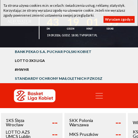
Ta strona używa cookies m.in. w celach: świadczenia usług, reklamy, statystyk.
Korzystając ze strony wyrażasz zgodę na używanie cookie. Jeżeli nie wyrażasz
1KS ŚLĘZA WROCŁAW - LOTTO AZS UMCS LUBLIN
zgody powinieneś zmienić ustawienia swojej przeglądarki.
43
19
01
35
Wyrażam zgodę »
19.09.2026, GODZ. 18:00, TVPSPORT.PL
BANK PEKAO S.A. PUCHAR POLSKI KOBIET
LOTTO 3X3 LIGA
#HWHR
STANDARDY OCHRONY MAŁOLETNICH PZKOSZ
--
--
1KS Ślęza
SKK Polonia
Wi
Wrocław
Warszawa
--
--
KS
LOTTO AZS
MKS Pruszków
Go
UMCS Lublin