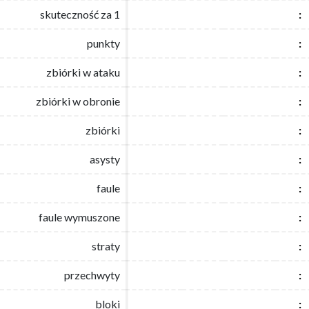
skuteczność za 1
skuteczność za 1
:
:
punkty
punkty
:
:
zbiórki w ataku
zbiórki w ataku
:
:
zbiórki w obronie
zbiórki w obronie
:
:
zbiórki
zbiórki
:
:
asysty
asysty
:
:
faule
faule
:
:
faule wymuszone
faule wymuszone
:
:
straty
straty
:
:
przechwyty
przechwyty
:
:
bloki
bloki
:
: