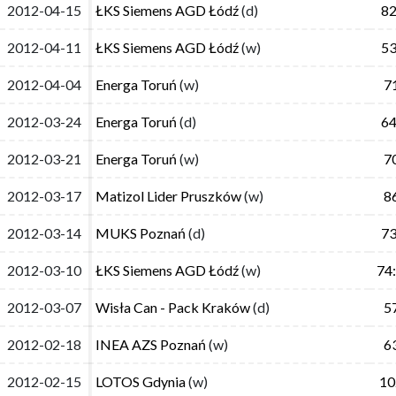
2012-04-15
2012-04-15
ŁKS Siemens AGD Łódź
ŁKS Siemens AGD Łódź
(d)
(d)
82
82
2012-04-11
2012-04-11
ŁKS Siemens AGD Łódź
ŁKS Siemens AGD Łódź
(w)
(w)
53
53
2012-04-04
2012-04-04
Energa Toruń
Energa Toruń
(w)
(w)
7
7
2012-03-24
2012-03-24
Energa Toruń
Energa Toruń
(d)
(d)
64
64
2012-03-21
2012-03-21
Energa Toruń
Energa Toruń
(w)
(w)
7
7
2012-03-17
2012-03-17
Matizol Lider Pruszków
Matizol Lider Pruszków
(w)
(w)
8
8
2012-03-14
2012-03-14
MUKS Poznań
MUKS Poznań
(d)
(d)
73
73
2012-03-10
2012-03-10
ŁKS Siemens AGD Łódź
ŁKS Siemens AGD Łódź
(w)
(w)
74
74
2012-03-07
2012-03-07
Wisła Can - Pack Kraków
Wisła Can - Pack Kraków
(d)
(d)
5
5
2012-02-18
2012-02-18
INEA AZS Poznań
INEA AZS Poznań
(w)
(w)
6
6
2012-02-15
2012-02-15
LOTOS Gdynia
LOTOS Gdynia
(w)
(w)
10
10