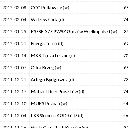
2012-02-08
2012-02-08
CCC Polkowice
CCC Polkowice
(w)
(w)
6
6
2012-02-04
2012-02-04
Widzew Łódź
Widzew Łódź
(d)
(d)
74
74
2012-01-29
2012-01-29
KSSSE AZS PWSZ Gorzów Wielkopolski
KSSSE AZS PWSZ Gorzów Wielkopolski
(w)
(w)
8
8
2012-01-21
2012-01-21
Energa Toruń
Energa Toruń
(d)
(d)
6
6
2012-01-14
2012-01-14
MKS Tęcza Leszno
MKS Tęcza Leszno
(d)
(d)
70
70
2012-01-07
2012-01-07
Odra Brzeg
Odra Brzeg
(w)
(w)
6
6
2011-12-21
2011-12-21
Artego Bydgoszcz
Artego Bydgoszcz
(d)
(d)
73
73
2011-12-17
2011-12-17
Matizol Lider Pruszków
Matizol Lider Pruszków
(d)
(d)
74
74
2011-12-10
2011-12-10
MUKS Poznań
MUKS Poznań
(w)
(w)
54
54
2011-12-04
2011-12-04
ŁKS Siemens AGD Łódź
ŁKS Siemens AGD Łódź
(d)
(d)
56
56
2011-11-26
2011-11-26
Wisła Can - Pack Kraków
Wisła Can - Pack Kraków
(w)
(w)
8
8