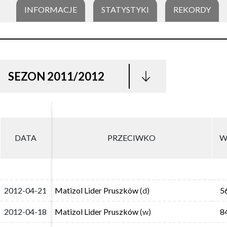
INFORMACJE
STATYSTYKI
REKORDY
SEZON 2011/2012
DATA
DATA
PRZECIWKO
PRZECIWKO
W
W
2012-04-21
2012-04-21
Matizol Lider Pruszków
Matizol Lider Pruszków
(d)
(d)
5
5
2012-04-18
2012-04-18
Matizol Lider Pruszków
Matizol Lider Pruszków
(w)
(w)
8
8