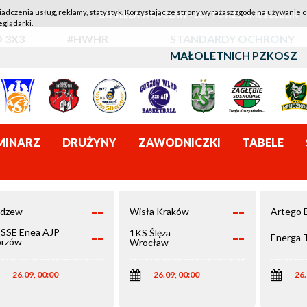
iadczenia usług, reklamy, statystyk. Korzystając ze strony wyrażasz zgodę na używanie c
1KS ŚLĘZA WROCŁAW - LOTTO AZS UMCS LUBLIN
eglądarki.
 3X3
#HWHR
STANDARDY OCHRONY
MAŁOLETNICH PZKOSZ
MINARZ
DRUŻYNY
ZAWODNICZKI
TABELE
--
--
dzew
Wisła Kraków
Artego 
--
--
SSE Enea AJP
1KS Ślęza
Energa 
rzów
Wrocław
elkopolski
26.09, 00:00
26.09, 00:00
26.