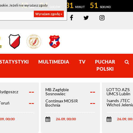
43
04
31
51
ookie. Jeżeli nie wyrażasz zgody
Wyrażam zgodę »
STATYSTYKI
MULTIMEDIA
TV
PUCHAR
POLSKI
--
--
MB Zagłębie
LOTTO AZS
Bydgoszcz
Sosnowiec
UMCS Lublin
--
--
Isands JTEC
Contimax MOSIR
Toruń
Wichoś Jeleni
Bochnia
Góra
09, 00:00
26.09, 00:00
26.09, 00