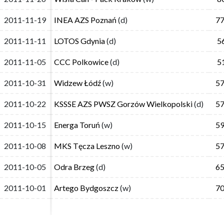
2011-11-19
2011-11-19
INEA AZS Poznań
INEA AZS Poznań
(d)
(d)
77
77
2011-11-11
2011-11-11
LOTOS Gdynia
LOTOS Gdynia
(d)
(d)
5
5
2011-11-05
2011-11-05
CCC Polkowice
CCC Polkowice
(d)
(d)
5
5
2011-10-31
2011-10-31
Widzew Łódź
Widzew Łódź
(w)
(w)
57
57
2011-10-22
2011-10-22
KSSSE AZS PWSZ Gorzów Wielkopolski
KSSSE AZS PWSZ Gorzów Wielkopolski
(d)
(d)
57
57
2011-10-15
2011-10-15
Energa Toruń
Energa Toruń
(w)
(w)
59
59
2011-10-08
2011-10-08
MKS Tęcza Leszno
MKS Tęcza Leszno
(w)
(w)
57
57
2011-10-05
2011-10-05
Odra Brzeg
Odra Brzeg
(d)
(d)
65
65
2011-10-01
2011-10-01
Artego Bydgoszcz
Artego Bydgoszcz
(w)
(w)
70
70