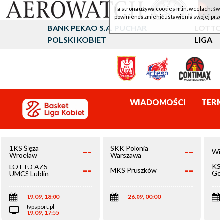
Ta strona używa cookies m.in. w celach: św
powinieneś zmienić ustawienia swojej prz
BANK PEKAO S.A. PUCHAR
LOTTO
POLSKI KOBIET
LIGA
WIADOMOŚCI
TER
--
--
1KS Ślęza
SKK Polonia
Wi
Wrocław
Warszawa
--
--
KS
LOTTO AZS
MKS Pruszków
Go
UMCS Lublin
Wi
19.09, 18:00
26.09, 00:00
tvpsport.pl
19.09, 17:55