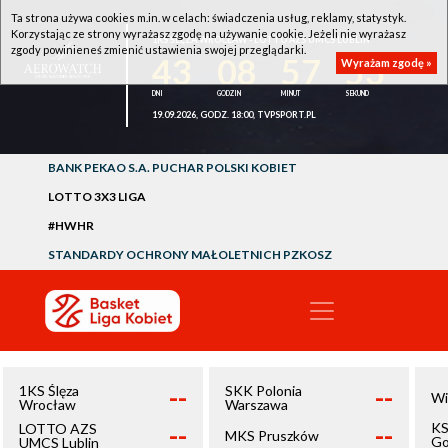
Ta strona używa cookies m.in. w celach: świadczenia usług, reklamy, statystyk.
Korzystając ze strony wyrażasz zgodę na używanie cookie. Jeżeli nie wyrażasz
1KS ŚLĘZA WROCŁAW - LOTTO AZS UMCS LUBLIN
zgody powinieneś zmienić ustawienia swojej przeglądarki.
43
08
57
52
Wyrażam zgodę »
19.09.2026, GODZ. 18:00, TVPSPORT.PL
BANK PEKAO S.A. PUCHAR POLSKI KOBIET
LOTTO 3X3 LIGA
#HWHR
STANDARDY OCHRONY MAŁOLETNICH PZKOSZ
--
--
1KS Ślęza
SKK Polonia
Wi
Wrocław
Warszawa
--
--
KS
LOTTO AZS
MKS Pruszków
Go
UMCS Lublin