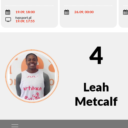
Wi
19.09, 18:00
26.09, 00:00
tvpsport.pl
19.09, 17:55
4
Leah
Metcalf