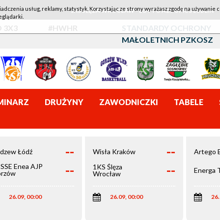
iadczenia usług, reklamy, statystyk. Korzystając ze strony wyrażasz zgodę na używanie c
1KS ŚLĘZA WROCŁAW - LOTTO AZS UMCS LUBLIN
eglądarki.
 3X3
#HWHR
STANDARDY OCHRONY
MAŁOLETNICH PZKOSZ
MINARZ
DRUŻYNY
ZAWODNICZKI
TABELE
--
--
dzew Łódź
Wisła Kraków
Artego 
--
--
SSE Enea AJP
1KS Ślęza
Energa 
rzów
Wrocław
elkopolski
26.09, 00:00
26.09, 00:00
26.