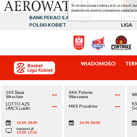
Ta strona używa cookies m.in. w celach: św
powinieneś zmienić ustawienia swojej prz
BANK PEKAO S.A. PUCHAR
LOTTO
POLSKI KOBIET
LIGA
WIADOMOŚCI
TER
--
--
1KS Ślęza
SKK Polonia
Wi
Wrocław
Warszawa
--
--
KS
LOTTO AZS
MKS Pruszków
Go
UMCS Lublin
Wi
19.09, 18:00
26.09, 00:00
tvpsport.pl
19.09, 17:55