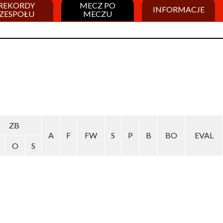
REKORDY
MECZ PO
INFORMACJE
ZESPOŁU
MECZU
ZB
A
F
FW
S
P
B
BO
EVAL
O
S