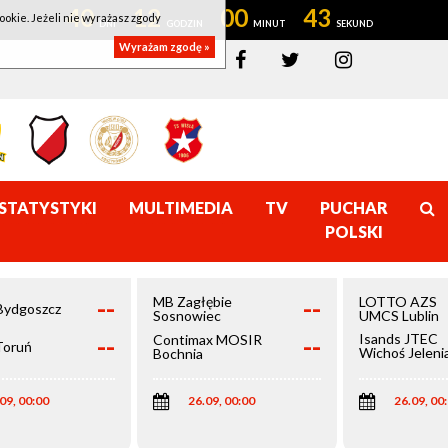
40
12
00
43
ookie. Jeżeli nie wyrażasz zgody
Wyrażam zgodę »
STATYSTYKI
MULTIMEDIA
TV
PUCHAR
POLSKI
--
--
MB Zagłębie
LOTTO AZS
Bydgoszcz
Sosnowiec
UMCS Lublin
--
--
Isands JTEC
Contimax MOSIR
Toruń
Wichoś Jeleni
Bochnia
Góra
09, 00:00
26.09, 00:00
26.09, 00