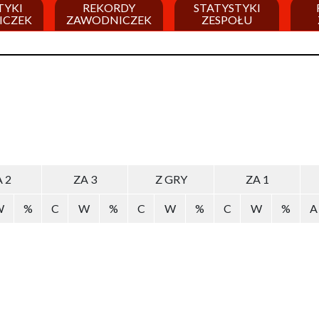
TYKI
REKORDY
STATYSTYKI
ICZEK
ZAWODNICZEK
ZESPOŁU
 2
ZA 3
Z GRY
ZA 1
W
%
C
W
%
C
W
%
C
W
%
A