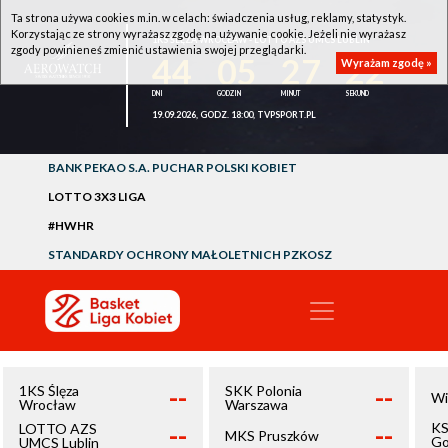
Ta strona używa cookies m.in. w celach: świadczenia usług, reklamy, statystyk.
Korzystając ze strony wyrażasz zgodę na używanie cookie. Jeżeli nie wyrażasz
1KS ŚLĘZA WROCŁAW - LOTTO AZS UMCS LUBLIN
zgody powinieneś zmienić ustawienia swojej przeglądarki.
44
05
27
22
Wyrażam zgodę »
19.09.2026, GODZ. 18:00, TVPSPORT.PL
BANK PEKAO S.A. PUCHAR POLSKI KOBIET
LOTTO 3X3 LIGA
#HWHR
STANDARDY OCHRONY MAŁOLETNICH PZKOSZ
--
--
1KS Ślęza
SKK Polonia
Wi
Wrocław
Warszawa
--
--
KS
LOTTO AZS
MKS Pruszków
Go
UMCS Lublin