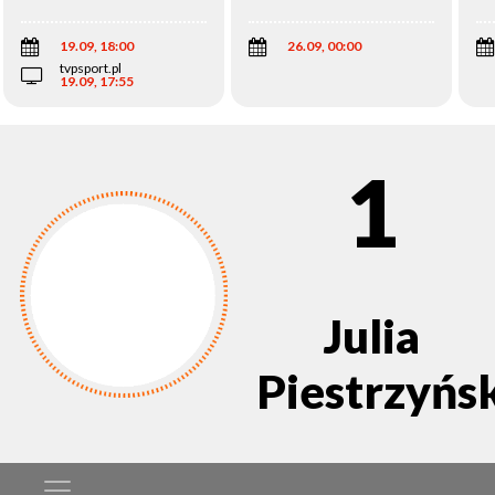
Wi
19.09, 18:00
26.09, 00:00
tvpsport.pl
19.09, 17:55
1
Julia
Piestrzyńs