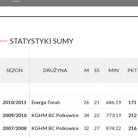
STATYSTYKI SUMY
SEZON
SEZON
DRUŻYNA
DRUŻYNA
M
M
S5
S5
MIN
MIN
PKT
PKT
2010/2011
2010/2011
Energa Toruń
Energa Toruń
26
26
21
21
686:19
686:19
171
171
2009/2010
2009/2010
KGHM BC Polkowice
KGHM BC Polkowice
34
34
22
22
773:19
773:19
212
212
2007/2008
2007/2008
KGHM BC Polkowice
KGHM BC Polkowice
32
32
27
27
874:22
874:22
216
216