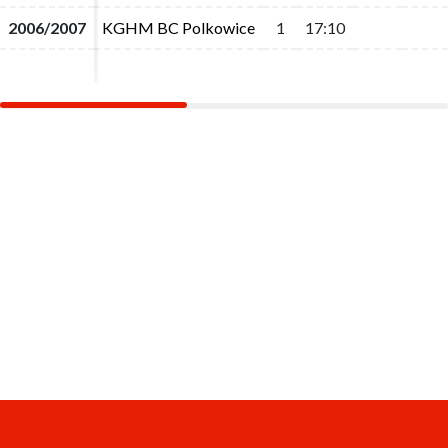
2006/2007
2006/2007
KGHM BC Polkowice
KGHM BC Polkowice
1
1
17:10
17:10