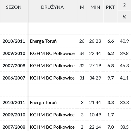
2
2
SEZON
SEZON
DRUŻYNA
DRUŻYNA
M
M
MIN
MIN
PKT
PKT
%
%
2010/2011
2010/2011
Energa Toruń
Energa Toruń
26
26
26:23
26:23
6.6
6.6
40.9
40.9
2009/2010
2009/2010
KGHM BC Polkowice
KGHM BC Polkowice
34
34
22:44
22:44
6.2
6.2
39.8
39.8
2007/2008
2007/2008
KGHM BC Polkowice
KGHM BC Polkowice
32
32
27:19
27:19
6.8
6.8
46.3
46.3
2006/2007
2006/2007
KGHM BC Polkowice
KGHM BC Polkowice
31
31
34:29
34:29
9.7
9.7
41.1
41.1
2010/2011
2010/2011
Energa Toruń
Energa Toruń
3
3
21:44
21:44
3.3
3.3
33.3
33.3
2009/2010
2009/2010
KGHM BC Polkowice
KGHM BC Polkowice
3
3
10:49
10:49
1.7
1.7
2007/2008
2007/2008
KGHM BC Polkowice
KGHM BC Polkowice
2
2
22:14
22:14
7.0
7.0
38.5
38.5