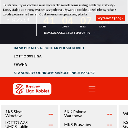
Ta strona używa cookies m.in. w celach: świadczenia usług, reklamy, statystyk.
Korzystając ze strony wyrażasz zgodę na używanie cookie. Jeżeli nie wyrażasz
1KS ŚLĘZA WROCŁAW - LOTTO AZS UMCS LUBLIN
zgody powinieneś zmienić ustawienia swojej przeglądarki.
41
04
07
44
Wyrażam zgodę »
19.09.2026, GODZ. 18:00, TVPSPORT.PL
BANK PEKAO S.A. PUCHAR POLSKI KOBIET
LOTTO 3X3 LIGA
#HWHR
STANDARDY OCHRONY MAŁOLETNICH PZKOSZ
--
--
1KS Ślęza
SKK Polonia
Wi
Wrocław
Warszawa
--
--
KS
LOTTO AZS
MKS Pruszków
Go
UMCS Lublin