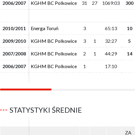
2006/2007
2006/2007
KGHM BC Polkowice
KGHM BC Polkowice
31
31
27
27
1069:03
1069:03
300
300
2010/2011
2010/2011
Energa Toruń
Energa Toruń
3
3
65:13
65:13
10
10
2009/2010
2009/2010
KGHM BC Polkowice
KGHM BC Polkowice
3
3
1
1
32:27
32:27
5
5
2007/2008
2007/2008
KGHM BC Polkowice
KGHM BC Polkowice
2
2
1
1
44:29
44:29
14
14
2006/2007
2006/2007
KGHM BC Polkowice
KGHM BC Polkowice
1
1
17:10
17:10
STATYSTYKI ŚREDNIE
ZA
ZA