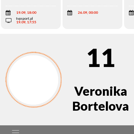
Wi
19.09, 18:00
26.09, 00:00
tvpsport.pl
19.09, 17:55
11
Veronika
Bortelova