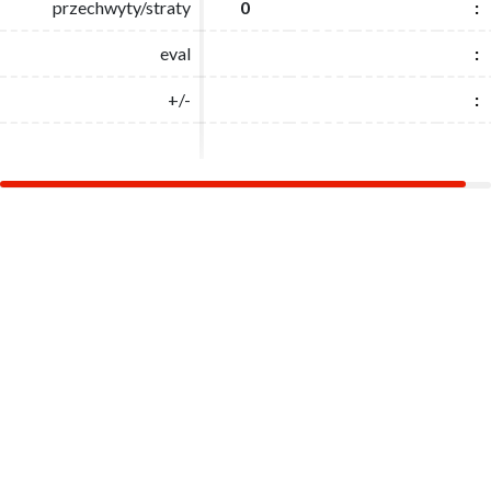
przechwyty/straty
przechwyty/straty
0
0
:
:
eval
eval
:
:
+/-
+/-
:
: