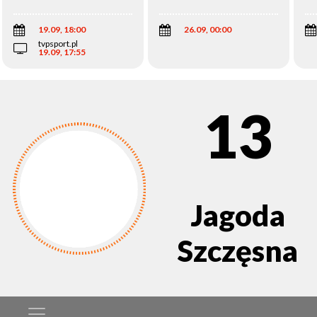
Wi
19.09, 18:00
26.09, 00:00
tvpsport.pl
19.09, 17:55
13
Jagoda
Szczęsna