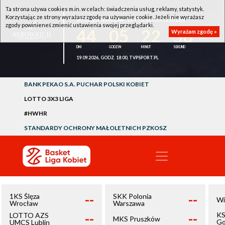
Ta strona używa cookies m.in. w celach: świadczenia usług, reklamy, statystyk.
Korzystając ze strony wyrażasz zgodę na używanie cookie. Jeżeli nie wyrażasz
1KS ŚLĘZA WROCŁAW - LOTTO AZS UMCS LUBLIN
zgody powinieneś zmienić ustawienia swojej przeglądarki.
44
05
22
58
Wyrażam zgodę »
19.09.2026, GODZ. 18:00, TVPSPORT.PL
BANK PEKAO S.A. PUCHAR POLSKI KOBIET
LOTTO 3X3 LIGA
#HWHR
STANDARDY OCHRONY MAŁOLETNICH PZKOSZ
--
--
1KS Ślęza
SKK Polonia
Wi
Wrocław
Warszawa
--
--
KS
LOTTO AZS
MKS Pruszków
Go
UMCS Lublin