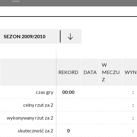
SEZON 2009/2010
W
W
REKORD
REKORD
DATA
DATA
MECZU
MECZU
WYN
WYN
Z
Z
czas gry
czas gry
00:00
00:00
:
:
celny rzut za 2
celny rzut za 2
:
:
wykonywany rzut za 2
wykonywany rzut za 2
:
:
skuteczność za 2
skuteczność za 2
0
0
:
: