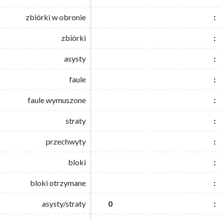
zbiórki w obronie
zbiórki w obronie
:
:
zbiórki
zbiórki
:
:
asysty
asysty
:
:
faule
faule
:
:
faule wymuszone
faule wymuszone
:
:
straty
straty
:
:
przechwyty
przechwyty
:
:
bloki
bloki
:
:
bloki otrzymane
bloki otrzymane
:
:
asysty/straty
asysty/straty
0
0
:
: