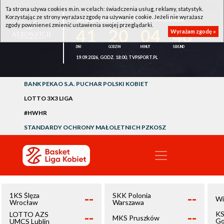
Ta strona używa cookies m.in. w celach: świadczenia usług, reklamy, statystyk.
Korzystając ze strony wyrażasz zgodę na używanie cookie. Jeżeli nie wyrażasz
1KS ŚLĘZA WROCŁAW - LOTTO AZS UMCS LUBLIN
zgody powinieneś zmienić ustawienia swojej przeglądarki.
41
20
04
48
Wyrażam zgodę »
19.09.2026, GODZ. 18:00, TVPSPORT.PL
BANK PEKAO S.A. PUCHAR POLSKI KOBIET
LOTTO 3X3 LIGA
#HWHR
STANDARDY OCHRONY MAŁOLETNICH PZKOSZ
--
--
1KS Ślęza
SKK Polonia
Wi
Wrocław
Warszawa
--
--
KS
LOTTO AZS
MKS Pruszków
Go
UMCS Lublin