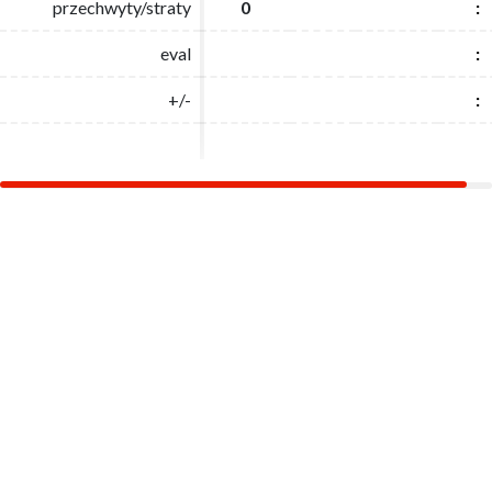
przechwyty/straty
przechwyty/straty
0
0
:
:
eval
eval
:
:
+/-
+/-
:
: