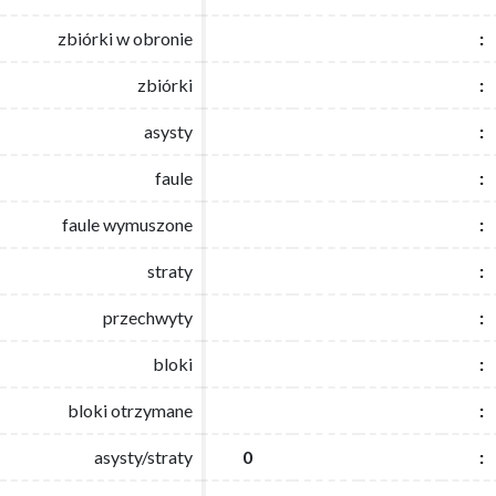
zbiórki w obronie
zbiórki w obronie
:
:
zbiórki
zbiórki
:
:
asysty
asysty
:
:
faule
faule
:
:
faule wymuszone
faule wymuszone
:
:
straty
straty
:
:
przechwyty
przechwyty
:
:
bloki
bloki
:
:
bloki otrzymane
bloki otrzymane
:
:
asysty/straty
asysty/straty
0
0
:
: