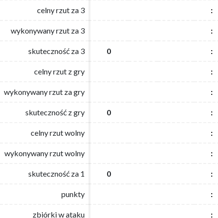
celny rzut za 3
celny rzut za 3
:
:
wykonywany rzut za 3
wykonywany rzut za 3
:
:
skuteczność za 3
skuteczność za 3
0
0
:
:
celny rzut z gry
celny rzut z gry
:
:
wykonywany rzut za gry
wykonywany rzut za gry
:
:
skuteczność z gry
skuteczność z gry
0
0
:
:
celny rzut wolny
celny rzut wolny
:
:
wykonywany rzut wolny
wykonywany rzut wolny
:
:
skuteczność za 1
skuteczność za 1
0
0
:
:
punkty
punkty
:
:
zbiórki w ataku
zbiórki w ataku
:
: