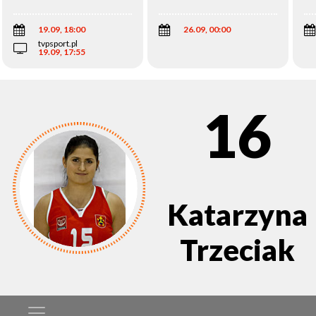
Wi
19.09, 18:00
26.09, 00:00
tvpsport.pl
19.09, 17:55
16
Katarzyna
Trzeciak