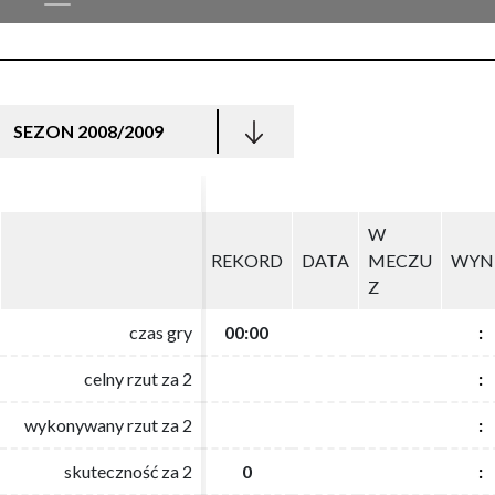
SEZON 2008/2009
W
W
REKORD
REKORD
DATA
DATA
MECZU
MECZU
WYN
WYN
Z
Z
czas gry
czas gry
00:00
00:00
:
:
celny rzut za 2
celny rzut za 2
:
:
wykonywany rzut za 2
wykonywany rzut za 2
:
:
skuteczność za 2
skuteczność za 2
0
0
:
: