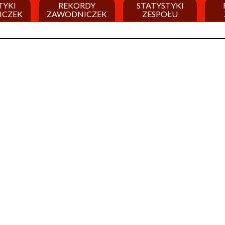
TYKI
REKORDY
STATYSTYKI
ICZEK
ZAWODNICZEK
ZESPOŁU