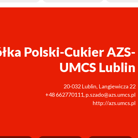
łka Polski-Cukier AZS-
UMCS Lublin
20-032
Lublin
,
Langiewicza 22
+48 662770111
,
p.szado@azs.umcs.pl
http://azs.umcs.pl