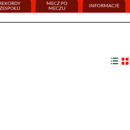
REKORDY
MECZ PO
INFORMACJE
ZESPOŁU
MECZU