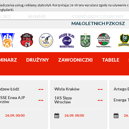
iadczenia usług, reklamy, statystyk. Korzystając ze strony wyrażasz zgodę na używanie c
1KS ŚLĘZA WROCŁAW - LOTTO AZS UMCS LUBLIN
eglądarki.
 3X3
#HWHR
STANDARDY OCHRONY
MAŁOLETNICH PZKOSZ
MINARZ
DRUŻYNY
ZAWODNICZKI
TABELE
--
--
dzew Łódź
Wisła Kraków
Artego 
--
--
SSE Enea AJP
1KS Ślęza
Energa 
rzów
Wrocław
elkopolski
26.09, 00:00
26.09, 00:00
26.