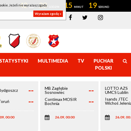
42
20
15
19
ookie. Jeżeli nie wyrażasz zgody
Wyrażam zgodę »
STATYSTYKI
MULTIMEDIA
TV
PUCHAR
POLSKI
--
--
MB Zagłębie
LOTTO AZS
Bydgoszcz
Sosnowiec
UMCS Lublin
--
--
Isands JTEC
Contimax MOSIR
Toruń
Wichoś Jeleni
Bochnia
Góra
09, 00:00
26.09, 00:00
26.09, 00