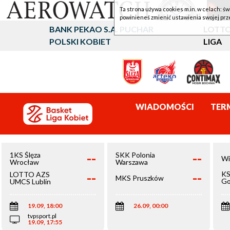
Ta strona używa cookies m.in. w celach: św
powinieneś zmienić ustawienia swojej prz
BANK PEKAO S.A. PUCHAR
LOTTO
POLSKI KOBIET
LIGA
WIADOMOŚCI
TER
--
--
1KS Ślęza
SKK Polonia
Wi
Wrocław
Warszawa
--
--
KS
LOTTO AZS
MKS Pruszków
Go
UMCS Lublin
Wi
19.09, 18:00
26.09, 00:00
tvpsport.pl
19.09, 17:55