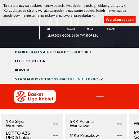
Ta strona używa cookies m.in. w celach: świadczenia usług, reklamy, statystyk.
Korzystając ze strony wyrażasz zgodę na używanie cookie. Jeżeli nie wyrażasz
1KS ŚLĘZA WROCŁAW - LOTTO AZS UMCS LUBLIN
zgody powinieneś zmienić ustawienia swojej przeglądarki.
41
19
20
20
Wyrażam zgodę »
19.09.2026, GODZ. 18:00, TVPSPORT.PL
BANK PEKAO S.A. PUCHAR POLSKI KOBIET
LOTTO 3X3 LIGA
#HWHR
STANDARDY OCHRONY MAŁOLETNICH PZKOSZ
--
--
1KS Ślęza
SKK Polonia
Wi
Wrocław
Warszawa
--
--
KS
LOTTO AZS
MKS Pruszków
Go
UMCS Lublin