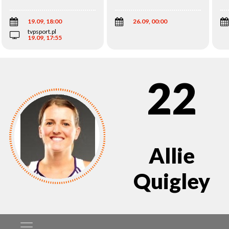
Wi
19.09, 18:00
26.09, 00:00
tvpsport.pl
19.09, 17:55
22
Allie
Quigley