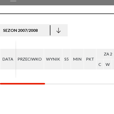
SEZON 2007/2008
ZA 2
ZA 2
DATA
DATA
PRZECIWKO
PRZECIWKO
WYNIK
WYNIK
S5
S5
MIN
MIN
PKT
PKT
C
C
W
W