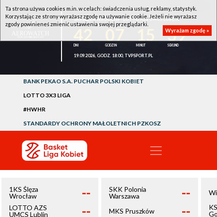
Ta strona używa cookies m.in. w celach: świadczenia usług, reklamy, statystyk.
Korzystając ze strony wyrażasz zgodę na używanie cookie. Jeżeli nie wyrażasz
1KS ŚLĘZA WROCŁAW - LOTTO AZS UMCS LUBLIN
zgody powinieneś zmienić ustawienia swojej przeglądarki.
42
07
15
39
Wyrażam zgodę »
19.09.2026, GODZ. 18:00, TVPSPORT.PL
BANK PEKAO S.A. PUCHAR POLSKI KOBIET
LOTTO 3X3 LIGA
#HWHR
STANDARDY OCHRONY MAŁOLETNICH PZKOSZ
--
--
1KS Ślęza
SKK Polonia
Wi
Wrocław
Warszawa
--
--
KS
LOTTO AZS
MKS Pruszków
Go
UMCS Lublin