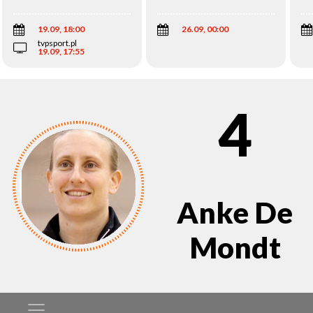
Wi
19.09, 18:00
26.09, 00:00
tvpsport.pl
19.09, 17:55
4
Anke De
Mondt