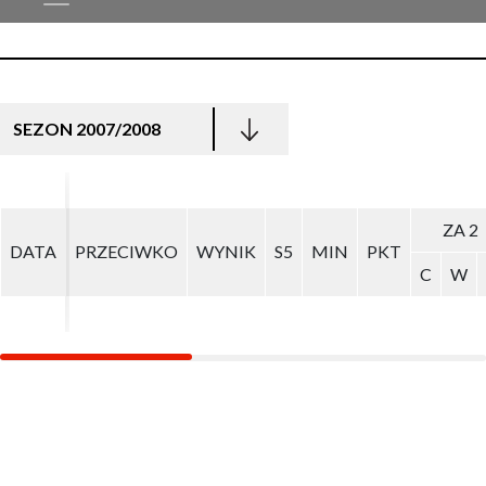
SEZON 2007/2008
ZA 2
ZA 2
DATA
DATA
PRZECIWKO
PRZECIWKO
WYNIK
WYNIK
S5
S5
MIN
MIN
PKT
PKT
C
C
W
W