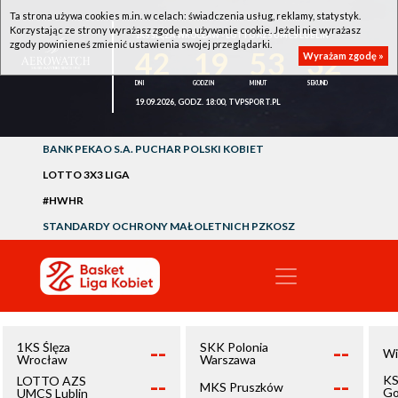
Ta strona używa cookies m.in. w celach: świadczenia usług, reklamy, statystyk.
Korzystając ze strony wyrażasz zgodę na używanie cookie. Jeżeli nie wyrażasz
1KS ŚLĘZA WROCŁAW - LOTTO AZS UMCS LUBLIN
zgody powinieneś zmienić ustawienia swojej przeglądarki.
42
19
53
32
Wyrażam zgodę »
19.09.2026, GODZ. 18:00, TVPSPORT.PL
BANK PEKAO S.A. PUCHAR POLSKI KOBIET
LOTTO 3X3 LIGA
#HWHR
STANDARDY OCHRONY MAŁOLETNICH PZKOSZ
--
--
1KS Ślęza
SKK Polonia
Wi
Wrocław
Warszawa
--
--
KS
LOTTO AZS
MKS Pruszków
Go
UMCS Lublin