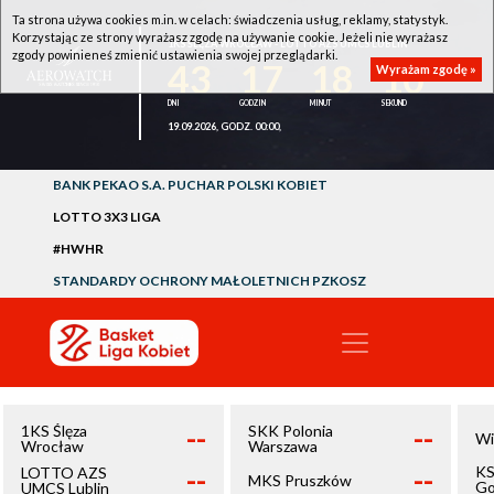
Ta strona używa cookies m.in. w celach: świadczenia usług, reklamy, statystyk.
Korzystając ze strony wyrażasz zgodę na używanie cookie. Jeżeli nie wyrażasz
1KS ŚLĘZA WROCŁAW - LOTTO AZS UMCS LUBLIN
zgody powinieneś zmienić ustawienia swojej przeglądarki.
43
17
18
10
Wyrażam zgodę »
19.09.2026, GODZ. 00:00,
BANK PEKAO S.A. PUCHAR POLSKI KOBIET
LOTTO 3X3 LIGA
#HWHR
STANDARDY OCHRONY MAŁOLETNICH PZKOSZ
--
--
1KS Ślęza
SKK Polonia
Wi
Wrocław
Warszawa
--
--
KS
LOTTO AZS
MKS Pruszków
Go
UMCS Lublin