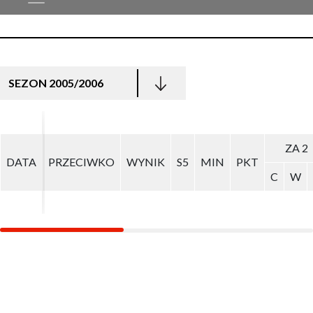
SEZON 2005/2006
ZA 2
ZA 2
DATA
DATA
PRZECIWKO
PRZECIWKO
WYNIK
WYNIK
S5
S5
MIN
MIN
PKT
PKT
C
C
W
W