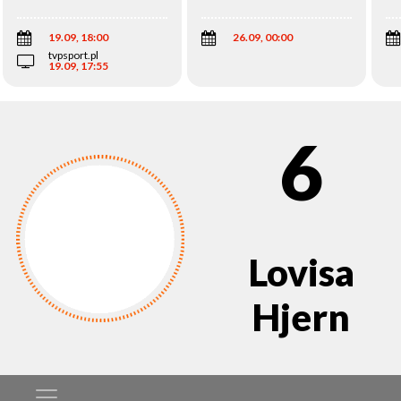
Wi
19.09, 18:00
26.09, 00:00
tvpsport.pl
19.09, 17:55
6
Lovisa
Hjern