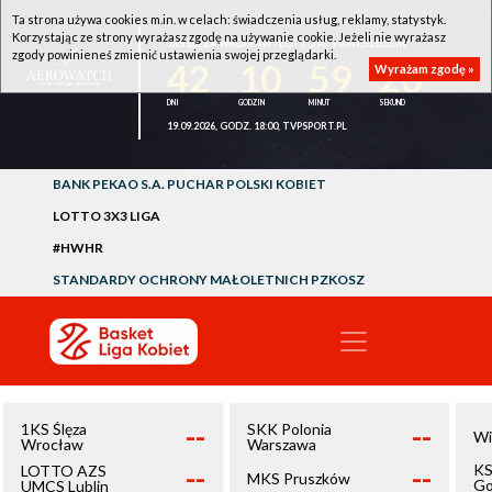
Ta strona używa cookies m.in. w celach: świadczenia usług, reklamy, statystyk.
Korzystając ze strony wyrażasz zgodę na używanie cookie. Jeżeli nie wyrażasz
1KS ŚLĘZA WROCŁAW - LOTTO AZS UMCS LUBLIN
zgody powinieneś zmienić ustawienia swojej przeglądarki.
42
10
59
20
Wyrażam zgodę »
19.09.2026, GODZ. 18:00, TVPSPORT.PL
BANK PEKAO S.A. PUCHAR POLSKI KOBIET
LOTTO 3X3 LIGA
#HWHR
STANDARDY OCHRONY MAŁOLETNICH PZKOSZ
--
--
1KS Ślęza
SKK Polonia
Wi
Wrocław
Warszawa
--
--
KS
LOTTO AZS
MKS Pruszków
Go
UMCS Lublin