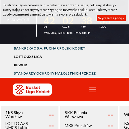
Ta strona używa cookies m.in. w celach: świadczenia usług, reklamy, statystyk.
Korzystając ze strony wyrażasz zgodę na używanie cookie. Jeżeli nie wyrażasz
1KS ŚLĘZA WROCŁAW - LOTTO AZS UMCS LUBLIN
zgody powinieneś zmienić ustawienia swojej przeglądarki.
42
02
38
32
Wyrażam zgodę »
19.09.2026, GODZ. 18:00, TVPSPORT.PL
BANK PEKAO S.A. PUCHAR POLSKI KOBIET
LOTTO 3X3 LIGA
#HWHR
STANDARDY OCHRONY MAŁOLETNICH PZKOSZ
--
--
1KS Ślęza
SKK Polonia
Wi
Wrocław
Warszawa
--
--
KS
LOTTO AZS
MKS Pruszków
Go
UMCS Lublin