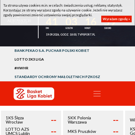
Ta strona używa cookies m.in. w celach: świadczenia usług, reklamy, statystyk.
Korzystając ze strony wyrażasz zgodę na używanie cookie. Jeżeli nie wyrażasz
1KS ŚLĘZA WROCŁAW - LOTTO AZS UMCS LUBLIN
zgody powinieneś zmienić ustawienia swojej przeglądarki.
41
03
16
59
Wyrażam zgodę »
19.09.2026, GODZ. 18:00, TVPSPORT.PL
BANK PEKAO S.A. PUCHAR POLSKI KOBIET
LOTTO 3X3 LIGA
#HWHR
STANDARDY OCHRONY MAŁOLETNICH PZKOSZ
--
--
1KS Ślęza
SKK Polonia
Wi
Wrocław
Warszawa
--
--
KS
LOTTO AZS
MKS Pruszków
Go
UMCS Lublin