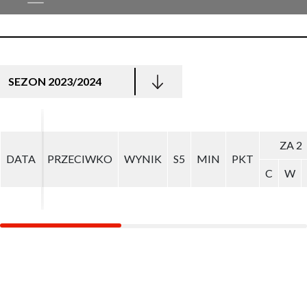
SEZON 2023/2024
ZA 2
ZA 2
DATA
DATA
PRZECIWKO
PRZECIWKO
WYNIK
WYNIK
S5
S5
MIN
MIN
PKT
PKT
C
C
W
W