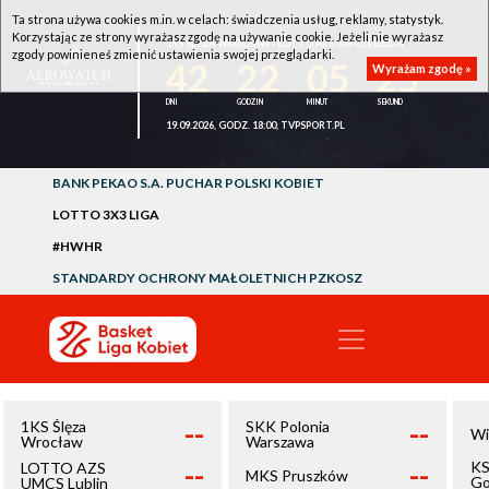
Ta strona używa cookies m.in. w celach: świadczenia usług, reklamy, statystyk.
Korzystając ze strony wyrażasz zgodę na używanie cookie. Jeżeli nie wyrażasz
1KS ŚLĘZA WROCŁAW - LOTTO AZS UMCS LUBLIN
zgody powinieneś zmienić ustawienia swojej przeglądarki.
42
22
05
25
Wyrażam zgodę »
19.09.2026, GODZ. 18:00, TVPSPORT.PL
BANK PEKAO S.A. PUCHAR POLSKI KOBIET
LOTTO 3X3 LIGA
#HWHR
STANDARDY OCHRONY MAŁOLETNICH PZKOSZ
--
--
1KS Ślęza
SKK Polonia
Wi
Wrocław
Warszawa
--
--
KS
LOTTO AZS
MKS Pruszków
Go
UMCS Lublin