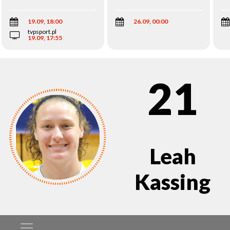
Wi
19.09, 18:00
26.09, 00:00
tvpsport.pl
19.09, 17:55
21
Leah
Kassing