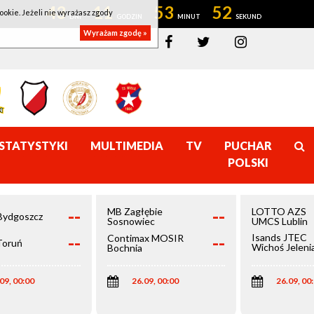
43
11
53
52
ookie. Jeżeli nie wyrażasz zgody
Wyrażam zgodę »
STATYSTYKI
MULTIMEDIA
TV
PUCHAR
POLSKI
--
--
MB Zagłębie
LOTTO AZS
Bydgoszcz
Sosnowiec
UMCS Lublin
--
--
Isands JTEC
Contimax MOSIR
Toruń
Wichoś Jeleni
Bochnia
Góra
09, 00:00
26.09, 00:00
26.09, 00