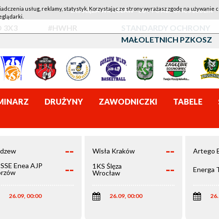
iadczenia usług, reklamy, statystyk. Korzystając ze strony wyrażasz zgodę na używanie c
1KS ŚLĘZA WROCŁAW - LOTTO AZS UMCS LUBLIN
eglądarki.
 3X3
#HWHR
STANDARDY OCHRONY
MAŁOLETNICH PZKOSZ
MINARZ
DRUŻYNY
ZAWODNICZKI
TABELE
--
--
dzew
Wisła Kraków
Artego 
--
--
SSE Enea AJP
1KS Ślęza
Energa 
rzów
Wrocław
elkopolski
26.09, 00:00
26.09, 00:00
26.