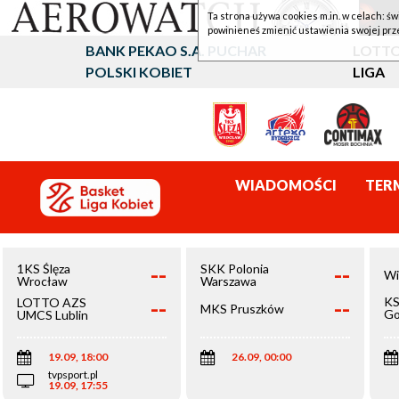
Ta strona używa cookies m.in. w celach: św
powinieneś zmienić ustawienia swojej prz
BANK PEKAO S.A. PUCHAR
LOTTO
POLSKI KOBIET
LIGA
WIADOMOŚCI
TER
--
--
1KS Ślęza
SKK Polonia
Wi
Wrocław
Warszawa
--
--
KS
LOTTO AZS
MKS Pruszków
Go
UMCS Lublin
Wi
19.09, 18:00
26.09, 00:00
tvpsport.pl
19.09, 17:55