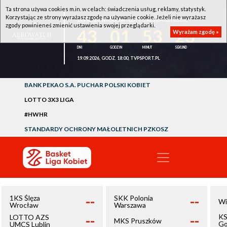
Ta strona używa cookies m.in. w celach: świadczenia usług, reklamy, statystyk.
Korzystając ze strony wyrażasz zgodę na używanie cookie. Jeżeli nie wyrażasz
1KS ŚLĘZA WROCŁAW - LOTTO AZS UMCS LUBLIN
zgody powinieneś zmienić ustawienia swojej przeglądarki.
43
01
53
23
Wyrażam zgodę »
19.09.2026, GODZ. 18:00, TVPSPORT.PL
BANK PEKAO S.A. PUCHAR POLSKI KOBIET
LOTTO 3X3 LIGA
#HWHR
STANDARDY OCHRONY MAŁOLETNICH PZKOSZ
--
--
1KS Ślęza
SKK Polonia
Wi
Wrocław
Warszawa
--
--
KS
LOTTO AZS
MKS Pruszków
Go
UMCS Lublin