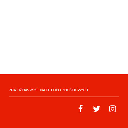
ZNAJDŹ NAS W MEDIACH SPOŁECZNOŚCIOWYCH