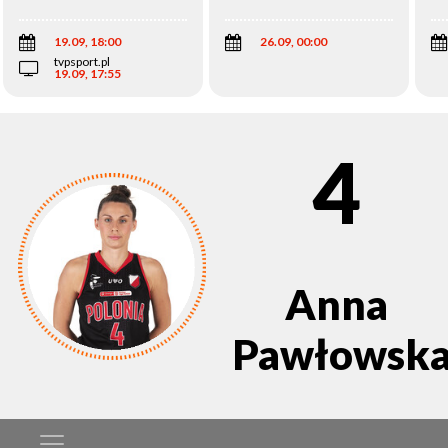
Wi
19.09, 18:00
26.09, 00:00
tvpsport.pl
19.09, 17:55
4
Anna
Pawłowsk