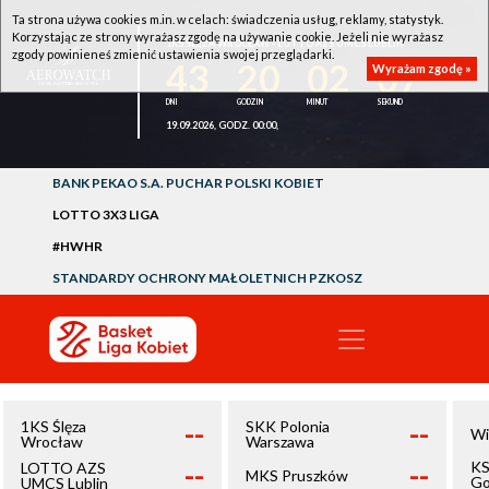
Ta strona używa cookies m.in. w celach: świadczenia usług, reklamy, statystyk.
Korzystając ze strony wyrażasz zgodę na używanie cookie. Jeżeli nie wyrażasz
1KS ŚLĘZA WROCŁAW - LOTTO AZS UMCS LUBLIN
zgody powinieneś zmienić ustawienia swojej przeglądarki.
43
20
02
07
Wyrażam zgodę »
19.09.2026, GODZ. 00:00,
BANK PEKAO S.A. PUCHAR POLSKI KOBIET
LOTTO 3X3 LIGA
#HWHR
STANDARDY OCHRONY MAŁOLETNICH PZKOSZ
--
--
1KS Ślęza
SKK Polonia
Wi
Wrocław
Warszawa
--
--
KS
LOTTO AZS
MKS Pruszków
Go
UMCS Lublin