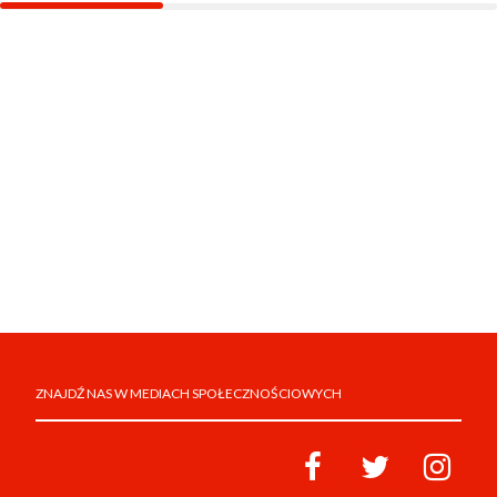
ZNAJDŹ NAS W MEDIACH SPOŁECZNOŚCIOWYCH