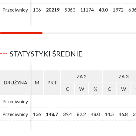
Przeciwnicy
Przeciwnicy
136
136
20219
20219
5363
5363
11174
11174
48.0
48.0
1972
1972
63
63
STATYSTYKI ŚREDNIE
ZA 2
ZA 2
ZA 3
ZA 3
DRUŻYNA
DRUŻYNA
M
M
PKT
PKT
C
C
W
W
%
%
C
C
W
W
Przeciwnicy
Przeciwnicy
Przeciwnicy
Przeciwnicy
136
136
148.7
148.7
39.4
39.4
82.2
82.2
48.0
48.0
14.5
14.5
46.8
46.8
3
3