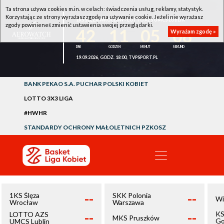
Ta strona używa cookies m.in. w celach: świadczenia usług, reklamy, statystyk.
Korzystając ze strony wyrażasz zgodę na używanie cookie. Jeżeli nie wyrażasz
1KS ŚLĘZA WROCŁAW - LOTTO AZS UMCS LUBLIN
zgody powinieneś zmienić ustawienia swojej przeglądarki.
42
11
05
08
Wyrażam zgodę »
19.09.2026, GODZ. 18:00, TVPSPORT.PL
BANK PEKAO S.A. PUCHAR POLSKI KOBIET
LOTTO 3X3 LIGA
#HWHR
STANDARDY OCHRONY MAŁOLETNICH PZKOSZ
--
--
1KS Ślęza
SKK Polonia
Wi
Wrocław
Warszawa
--
--
KS
LOTTO AZS
MKS Pruszków
Go
UMCS Lublin