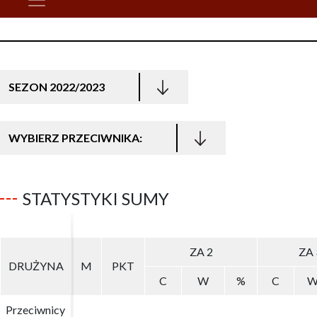
SEZON 2022/2023
WYBIERZ PRZECIWNIKA:
STATYSTYKI SUMY
ZA 2
ZA 2
ZA 
ZA 
DRUŻYNA
DRUŻYNA
M
M
PKT
PKT
C
C
W
W
%
%
C
C
Przeciwnicy
Przeciwnicy