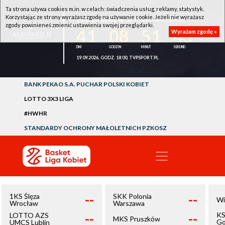
Ta strona używa cookies m.in. w celach: świadczenia usług, reklamy, statystyk.
Korzystając ze strony wyrażasz zgodę na używanie cookie. Jeżeli nie wyrażasz
1KS ŚLĘZA WROCŁAW - LOTTO AZS UMCS LUBLIN
zgody powinieneś zmienić ustawienia swojej przeglądarki.
41
08
51
45
Wyrażam zgodę »
19.09.2026, GODZ. 18:00, TVPSPORT.PL
BANK PEKAO S.A. PUCHAR POLSKI KOBIET
LOTTO 3X3 LIGA
#HWHR
STANDARDY OCHRONY MAŁOLETNICH PZKOSZ
--
--
1KS Ślęza
SKK Polonia
Wi
Wrocław
Warszawa
--
--
KS
LOTTO AZS
MKS Pruszków
Go
UMCS Lublin