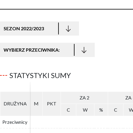
SEZON 2022/2023
WYBIERZ PRZECIWNIKA:
STATYSTYKI SUMY
ZA 2
ZA 2
ZA 
ZA 
DRUŻYNA
DRUŻYNA
M
M
PKT
PKT
C
C
W
W
%
%
C
C
Przeciwnicy
Przeciwnicy