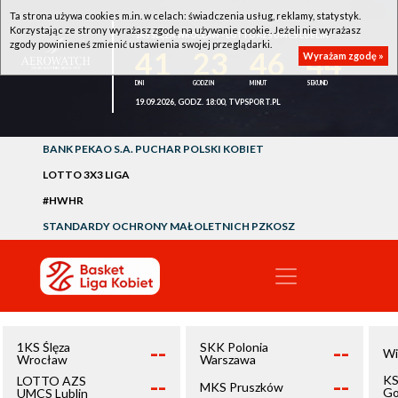
Ta strona używa cookies m.in. w celach: świadczenia usług, reklamy, statystyk.
Korzystając ze strony wyrażasz zgodę na używanie cookie. Jeżeli nie wyrażasz
1KS ŚLĘZA WROCŁAW - LOTTO AZS UMCS LUBLIN
zgody powinieneś zmienić ustawienia swojej przeglądarki.
41
23
46
44
Wyrażam zgodę »
19.09.2026, GODZ. 18:00, TVPSPORT.PL
BANK PEKAO S.A. PUCHAR POLSKI KOBIET
LOTTO 3X3 LIGA
#HWHR
STANDARDY OCHRONY MAŁOLETNICH PZKOSZ
--
--
1KS Ślęza
SKK Polonia
Wi
Wrocław
Warszawa
--
--
KS
LOTTO AZS
MKS Pruszków
Go
UMCS Lublin