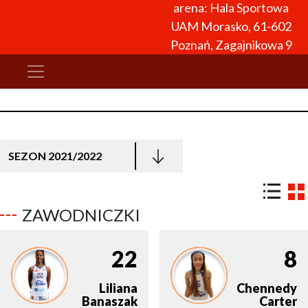
arena: Hala Sportowa
UAM Morasko, 61-602
Poznań, Zagajnikowa 9
SEZON 2021/2022
ZAWODNICZKI
22
8
Liliana
Chennedy
Banaszak
Carter