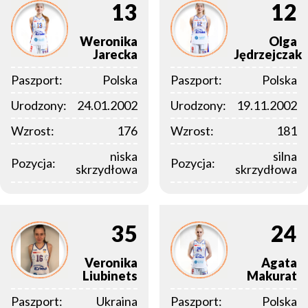
13
12
Weronika
Olga
Jarecka
Jędrzejczak
Paszport:
Polska
Paszport:
Polska
Urodzony:
24.01.2002
Urodzony:
19.11.2002
Wzrost:
176
Wzrost:
181
niska
silna
Pozycja:
Pozycja:
skrzydłowa
skrzydłowa
35
24
Veronika
Agata
Liubinets
Makurat
Paszport:
Ukraina
Paszport:
Polska