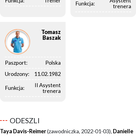
Funkcja:
Trener
Asystent
Funkcja:
trenera
Tomasz
Baszak
Paszport:
Polska
Urodzony:
11.02.1982
II Asystent
Funkcja:
trenera
ODESZLI
Taya Davis-Reimer
(zawodniczka, 2022-01-03),
Danielle