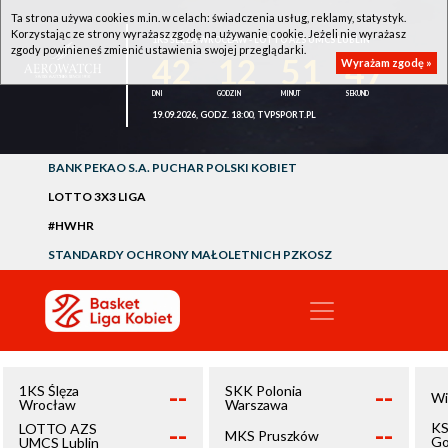
Ta strona używa cookies m.in. w celach: świadczenia usług, reklamy, statystyk.
Korzystając ze strony wyrażasz zgodę na używanie cookie. Jeżeli nie wyrażasz
1KS ŚLĘZA WROCŁAW - LOTTO AZS UMCS LUBLIN
zgody powinieneś zmienić ustawienia swojej przeglądarki.
42
12
51
46
Wyrażam zgodę »
19.09.2026, GODZ. 18:00, TVPSPORT.PL
BANK PEKAO S.A. PUCHAR POLSKI KOBIET
LOTTO 3X3 LIGA
#HWHR
STANDARDY OCHRONY MAŁOLETNICH PZKOSZ
--
--
1KS Ślęza
SKK Polonia
Wi
Wrocław
Warszawa
--
--
KS
LOTTO AZS
MKS Pruszków
Go
UMCS Lublin