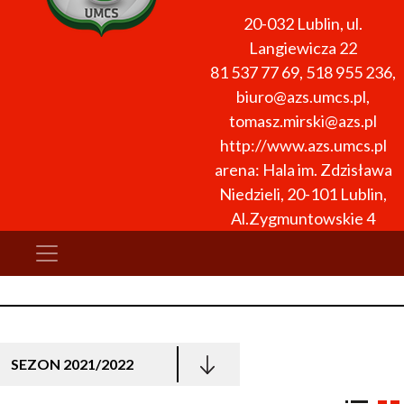
20-032
Lublin
,
ul.
Langiewicza 22
81 537 77 69, 518 955 236
,
biuro@azs.umcs.pl,
tomasz.mirski@azs.pl
http://www.azs.umcs.pl
arena: Hala im. Zdzisława
Niedzieli, 20-101 Lublin,
Al.Zygmuntowskie 4
SEZON 2021/2022