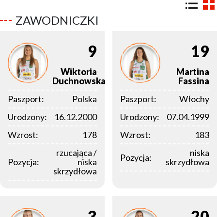
ZAWODNICZKI
9
19
Wiktoria
Martina
Duchnowska
Fassina
Paszport:
Polska
Paszport:
Włochy
Urodzony:
16.12.2000
Urodzony:
07.04.1999
Wzrost:
178
Wzrost:
183
rzucająca /
niska
Pozycja:
Pozycja:
niska
skrzydłowa
skrzydłowa
3
20