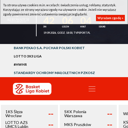
Ta strona używa cookies m.in. w celach: świadczenia usług, reklamy, statystyk.
Korzystając ze strony wyrażasz zgodę na używanie cookie. Jeżeli nie wyrażasz
1KS ŚLĘZA WROCŁAW - LOTTO AZS UMCS LUBLIN
zgody powinieneś zmienić ustawienia swojej przeglądarki.
42
06
04
28
Wyrażam zgodę »
19.09.2026, GODZ. 18:00, TVPSPORT.PL
BANK PEKAO S.A. PUCHAR POLSKI KOBIET
LOTTO 3X3 LIGA
#HWHR
STANDARDY OCHRONY MAŁOLETNICH PZKOSZ
--
--
1KS Ślęza
SKK Polonia
Wi
Wrocław
Warszawa
--
--
KS
LOTTO AZS
MKS Pruszków
Go
UMCS Lublin