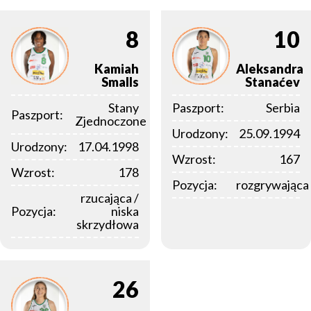
8
10
Kamiah
Aleksandra
Smalls
Stanaćev
Stany
Paszport:
Serbia
Paszport:
Zjednoczone
Urodzony:
25.09.1994
Urodzony:
17.04.1998
Wzrost:
167
Wzrost:
178
Pozycja:
rozgrywająca
rzucająca /
Pozycja:
niska
skrzydłowa
26