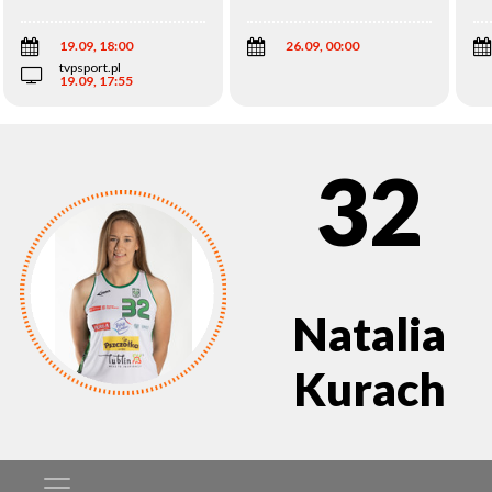
Wi
19.09, 18:00
26.09, 00:00
tvpsport.pl
19.09, 17:55
32
Natalia
Kurach