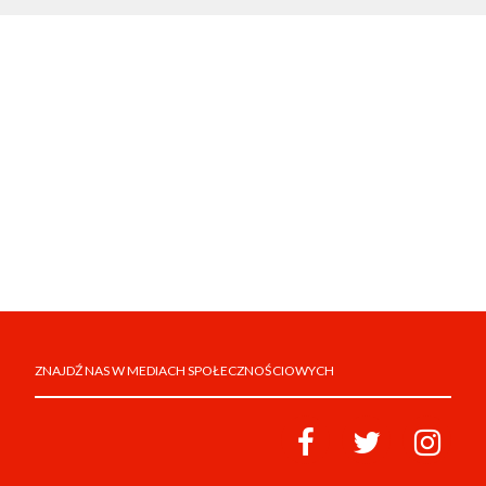
ZNAJDŹ NAS W MEDIACH SPOŁECZNOŚCIOWYCH