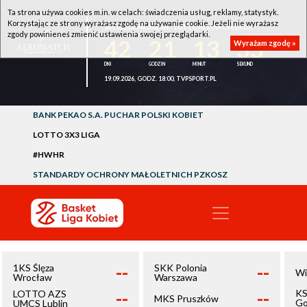
Ta strona używa cookies m.in. w celach: świadczenia usług, reklamy, statystyk.
Korzystając ze strony wyrażasz zgodę na używanie cookie. Jeżeli nie wyrażasz
1KS ŚLĘZA WROCŁAW - LOTTO AZS UMCS LUBLIN
zgody powinieneś zmienić ustawienia swojej przeglądarki.
42
21
13
33
Wyrażam zgodę »
19.09.2026, GODZ. 18:00, TVPSPORT.PL
BANK PEKAO S.A. PUCHAR POLSKI KOBIET
LOTTO 3X3 LIGA
#HWHR
STANDARDY OCHRONY MAŁOLETNICH PZKOSZ
--
--
1KS Ślęza
SKK Polonia
Wi
Wrocław
Warszawa
--
--
KS
LOTTO AZS
MKS Pruszków
Go
UMCS Lublin