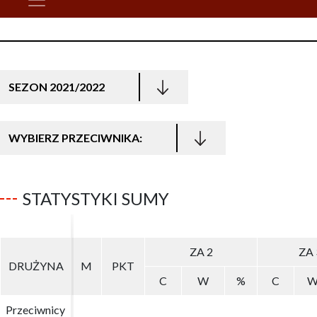
SEZON 2021/2022
WYBIERZ PRZECIWNIKA:
STATYSTYKI SUMY
ZA 2
ZA 2
ZA 
ZA 
DRUŻYNA
DRUŻYNA
M
M
PKT
PKT
C
C
W
W
%
%
C
C
Przeciwnicy
Przeciwnicy