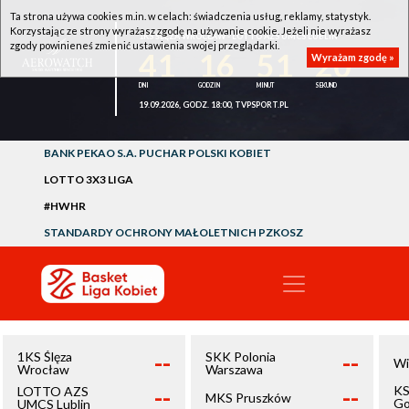
Ta strona używa cookies m.in. w celach: świadczenia usług, reklamy, statystyk.
Korzystając ze strony wyrażasz zgodę na używanie cookie. Jeżeli nie wyrażasz
1KS ŚLĘZA WROCŁAW - LOTTO AZS UMCS LUBLIN
zgody powinieneś zmienić ustawienia swojej przeglądarki.
41
16
51
20
Wyrażam zgodę »
19.09.2026, GODZ. 18:00, TVPSPORT.PL
BANK PEKAO S.A. PUCHAR POLSKI KOBIET
LOTTO 3X3 LIGA
#HWHR
STANDARDY OCHRONY MAŁOLETNICH PZKOSZ
--
--
1KS Ślęza
SKK Polonia
Wi
Wrocław
Warszawa
--
--
KS
LOTTO AZS
MKS Pruszków
Go
UMCS Lublin