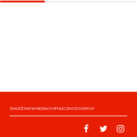
ZNAJDŹ NAS W MEDIACH SPOŁECZNOŚCIOWYCH