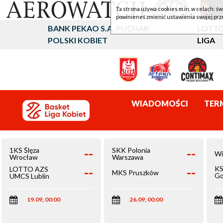
Ta strona używa cookies m.in. w celach: św
powinieneś zmienić ustawienia swojej prz
BANK PEKAO S.A. PUCHAR
LOTTO
POLSKI KOBIET
LIGA
WIADOMOŚCI
TER
--
--
1KS Ślęza
SKK Polonia
Wi
Wrocław
Warszawa
--
--
KS
LOTTO AZS
MKS Pruszków
Go
UMCS Lublin
Wi
19.09, 00:00
26.09, 00:00