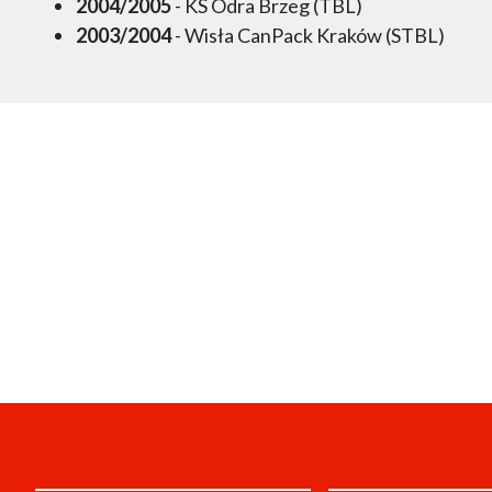
2004/2005
- KS Odra Brzeg (TBL)
2003/2004
- Wisła CanPack Kraków (STBL)