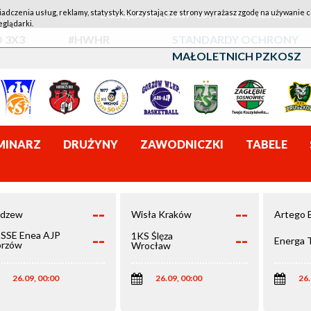
iadczenia usług, reklamy, statystyk. Korzystając ze strony wyrażasz zgodę na używanie c
1KS ŚLĘZA WROCŁAW - LOTTO AZS UMCS LUBLIN
eglądarki.
 3X3
#HWHR
STANDARDY OCHRONY
MAŁOLETNICH PZKOSZ
MINARZ
DRUŻYNY
ZAWODNICZKI
TABELE
--
--
dzew
Wisła Kraków
Artego 
--
--
SSE Enea AJP
1KS Ślęza
Energa 
rzów
Wrocław
elkopolski
26.09, 00:00
26.09, 00:00
26.