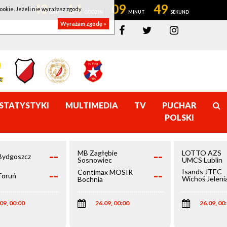
43
14
09
48
ookie. Jeżeli nie wyrażasz zgody
Wyrażam zgodę »
STATYSTYKI
MULTIMEDIA
TV
PUCHAR
POLSKI
--
--
MB Zagłębie
LOTTO AZS
Bydgoszcz
Sosnowiec
UMCS Lublin
--
--
Isands JTEC
Contimax MOSIR
Toruń
Wichoś Jeleni
Bochnia
Góra
09, 00:00
26.09, 00:00
26.09, 00