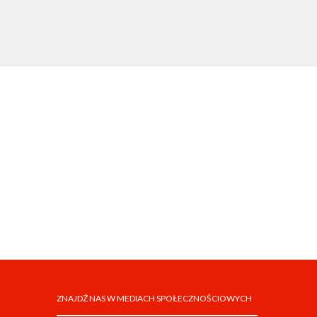
ZNAJDŹ NAS W MEDIACH SPOŁECZNOŚCIOWYCH