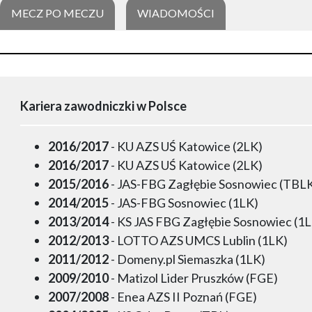
MECZ PO MECZU
WIADOMOŚCI
Kariera zawodniczki w Polsce
2016/2017
- KU AZS UŚ Katowice (2LK)
2016/2017
- KU AZS UŚ Katowice (2LK)
2015/2016
- JAS-FBG Zagłębie Sosnowiec (TBL
2014/2015
- JAS-FBG Sosnowiec (1LK)
2013/2014
- KS JAS FBG Zagłębie Sosnowiec (1
2012/2013
- LOTTO AZS UMCS Lublin (1LK)
2011/2012
- Domeny.pl Siemaszka (1LK)
2009/2010
- Matizol Lider Pruszków (FGE)
2007/2008
- Enea AZS II Poznań (FGE)