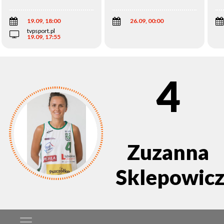
Wi
19.09, 18:00
26.09, 00:00
tvpsport.pl
19.09, 17:55
4
Zuzanna
Sklepowic