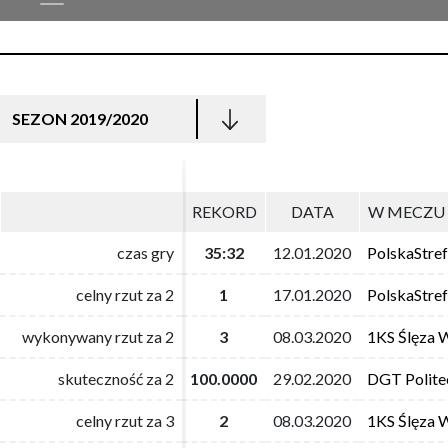
SEZON 2019/2020
REKORD
REKORD
DATA
DATA
W MECZU 
W MECZU 
czas gry
czas gry
35:32
35:32
12.01.2020
12.01.2020
PolskaStre
PolskaStre
celny rzut za 2
celny rzut za 2
1
1
17.01.2020
17.01.2020
PolskaStre
PolskaStre
wykonywany rzut za 2
wykonywany rzut za 2
3
3
08.03.2020
08.03.2020
1KS Ślęza 
1KS Ślęza 
skuteczność za 2
skuteczność za 2
100.0000
100.0000
29.02.2020
29.02.2020
DGT Polite
DGT Polite
celny rzut za 3
celny rzut za 3
2
2
08.03.2020
08.03.2020
1KS Ślęza 
1KS Ślęza 