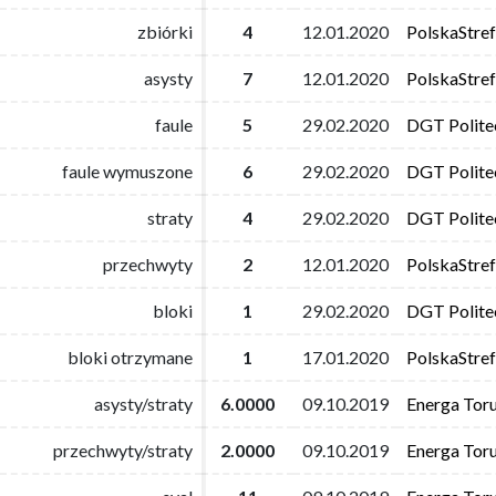
zbiórki
zbiórki
4
4
12.01.2020
12.01.2020
PolskaStre
PolskaStre
asysty
asysty
7
7
12.01.2020
12.01.2020
PolskaStre
PolskaStre
faule
faule
5
5
29.02.2020
29.02.2020
DGT Polite
DGT Polite
faule wymuszone
faule wymuszone
6
6
29.02.2020
29.02.2020
DGT Polite
DGT Polite
straty
straty
4
4
29.02.2020
29.02.2020
DGT Polite
DGT Polite
przechwyty
przechwyty
2
2
12.01.2020
12.01.2020
PolskaStre
PolskaStre
bloki
bloki
1
1
29.02.2020
29.02.2020
DGT Polite
DGT Polite
bloki otrzymane
bloki otrzymane
1
1
17.01.2020
17.01.2020
PolskaStre
PolskaStre
asysty/straty
asysty/straty
6.0000
6.0000
09.10.2019
09.10.2019
Energa Tor
Energa Tor
przechwyty/straty
przechwyty/straty
2.0000
2.0000
09.10.2019
09.10.2019
Energa Tor
Energa Tor