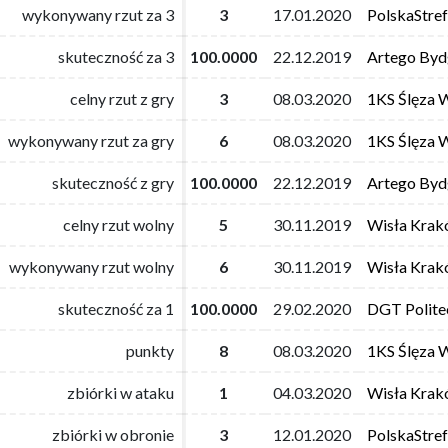
wykonywany rzut za 3
wykonywany rzut za 3
3
3
17.01.2020
17.01.2020
PolskaStre
PolskaStre
skuteczność za 3
skuteczność za 3
100.0000
100.0000
22.12.2019
22.12.2019
Artego Byd
Artego Byd
celny rzut z gry
celny rzut z gry
3
3
08.03.2020
08.03.2020
1KS Ślęza 
1KS Ślęza 
wykonywany rzut za gry
wykonywany rzut za gry
6
6
08.03.2020
08.03.2020
1KS Ślęza 
1KS Ślęza 
skuteczność z gry
skuteczność z gry
100.0000
100.0000
22.12.2019
22.12.2019
Artego Byd
Artego Byd
celny rzut wolny
celny rzut wolny
5
5
30.11.2019
30.11.2019
Wisła Kra
Wisła Kra
wykonywany rzut wolny
wykonywany rzut wolny
6
6
30.11.2019
30.11.2019
Wisła Kra
Wisła Kra
skuteczność za 1
skuteczność za 1
100.0000
100.0000
29.02.2020
29.02.2020
DGT Polite
DGT Polite
punkty
punkty
8
8
08.03.2020
08.03.2020
1KS Ślęza 
1KS Ślęza 
zbiórki w ataku
zbiórki w ataku
1
1
04.03.2020
04.03.2020
Wisła Kra
Wisła Kra
zbiórki w obronie
zbiórki w obronie
3
3
12.01.2020
12.01.2020
PolskaStre
PolskaStre