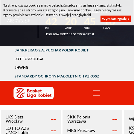
Ta strona używa cookies m.in. w celach: świadczenia usług, reklamy, statystyk.
Korzystając ze strony wyrażasz zgodę na używanie cookie. Jeżeli nie wyrażasz
1KS ŚLĘZA WROCŁAW - LOTTO AZS UMCS LUBLIN
zgody powinieneś zmienić ustawienia swojej przeglądarki.
42
20
45
10
Wyrażam zgodę »
19.09.2026, GODZ. 18:00, TVPSPORT.PL
BANK PEKAO S.A. PUCHAR POLSKI KOBIET
LOTTO 3X3 LIGA
#HWHR
STANDARDY OCHRONY MAŁOLETNICH PZKOSZ
--
--
1KS Ślęza
SKK Polonia
Wi
Wrocław
Warszawa
--
--
KS
LOTTO AZS
MKS Pruszków
Go
UMCS Lublin