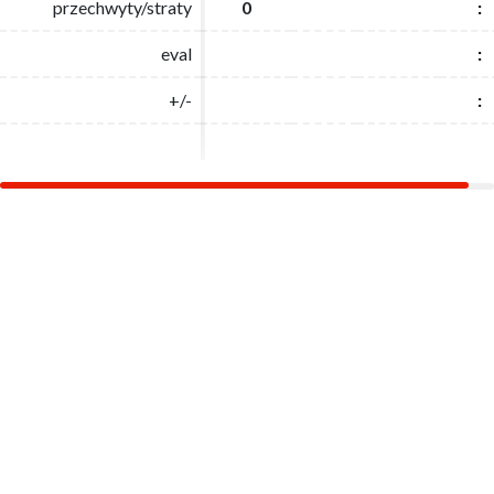
przechwyty/straty
przechwyty/straty
0
0
:
:
eval
eval
:
:
+/-
+/-
:
: