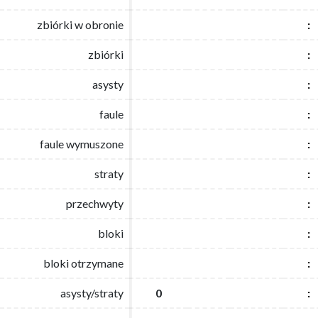
zbiórki w obronie
zbiórki w obronie
:
:
zbiórki
zbiórki
:
:
asysty
asysty
:
:
faule
faule
:
:
faule wymuszone
faule wymuszone
:
:
straty
straty
:
:
przechwyty
przechwyty
:
:
bloki
bloki
:
:
bloki otrzymane
bloki otrzymane
:
:
asysty/straty
asysty/straty
0
0
:
: