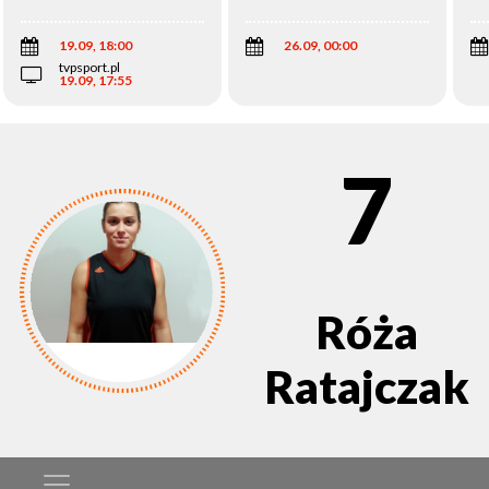
Wi
19.09, 18:00
26.09, 00:00
tvpsport.pl
19.09, 17:55
7
Róża
Ratajczak