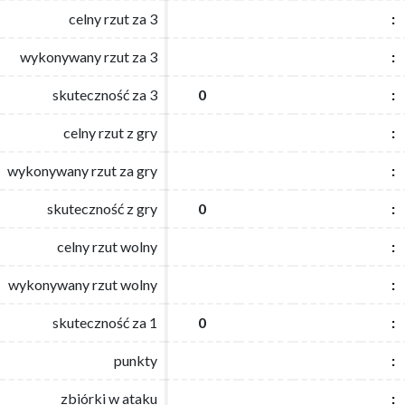
celny rzut za 3
celny rzut za 3
:
:
wykonywany rzut za 3
wykonywany rzut za 3
:
:
skuteczność za 3
skuteczność za 3
0
0
:
:
celny rzut z gry
celny rzut z gry
:
:
wykonywany rzut za gry
wykonywany rzut za gry
:
:
skuteczność z gry
skuteczność z gry
0
0
:
:
celny rzut wolny
celny rzut wolny
:
:
wykonywany rzut wolny
wykonywany rzut wolny
:
:
skuteczność za 1
skuteczność za 1
0
0
:
:
punkty
punkty
:
:
zbiórki w ataku
zbiórki w ataku
:
: