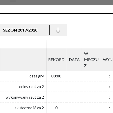
SEZON 2019/2020
W
W
REKORD
REKORD
DATA
DATA
MECZU
MECZU
WYN
WYN
Z
Z
czas gry
czas gry
00:00
00:00
:
:
celny rzut za 2
celny rzut za 2
:
:
wykonywany rzut za 2
wykonywany rzut za 2
:
:
skuteczność za 2
skuteczność za 2
0
0
:
: