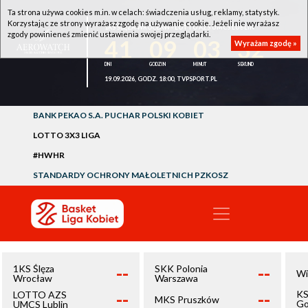
Ta strona używa cookies m.in. w celach: świadczenia usług, reklamy, statystyk.
Korzystając ze strony wyrażasz zgodę na używanie cookie. Jeżeli nie wyrażasz
1KS ŚLĘZA WROCŁAW - LOTTO AZS UMCS LUBLIN
zgody powinieneś zmienić ustawienia swojej przeglądarki.
41
09
03
32
Wyrażam zgodę »
19.09.2026, GODZ. 18:00, TVPSPORT.PL
BANK PEKAO S.A. PUCHAR POLSKI KOBIET
LOTTO 3X3 LIGA
#HWHR
STANDARDY OCHRONY MAŁOLETNICH PZKOSZ
--
--
1KS Ślęza
SKK Polonia
Wi
Wrocław
Warszawa
--
--
KS
LOTTO AZS
MKS Pruszków
Go
UMCS Lublin