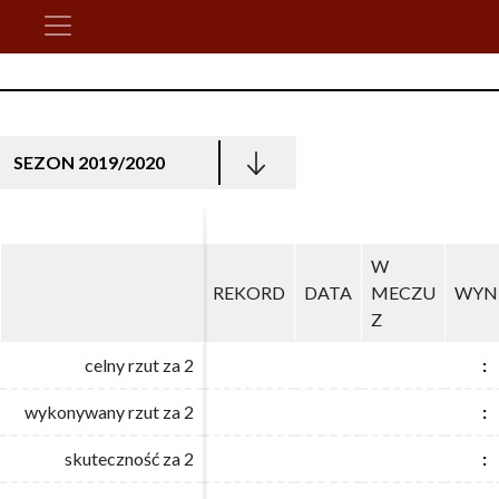
SEZON 2019/2020
W
W
REKORD
REKORD
DATA
DATA
MECZU
MECZU
WYN
WYN
Z
Z
celny rzut za 2
celny rzut za 2
:
:
wykonywany rzut za 2
wykonywany rzut za 2
:
:
skuteczność za 2
skuteczność za 2
:
: