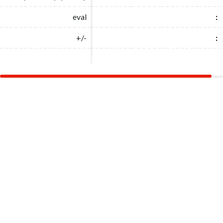
eval
eval
:
:
+/-
+/-
:
: