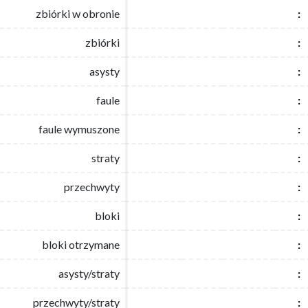
zbiórki w obronie
zbiórki w obronie
:
:
zbiórki
zbiórki
:
:
asysty
asysty
:
:
faule
faule
:
:
faule wymuszone
faule wymuszone
:
:
straty
straty
:
:
przechwyty
przechwyty
:
:
bloki
bloki
:
:
bloki otrzymane
bloki otrzymane
:
:
asysty/straty
asysty/straty
:
:
przechwyty/straty
przechwyty/straty
:
: