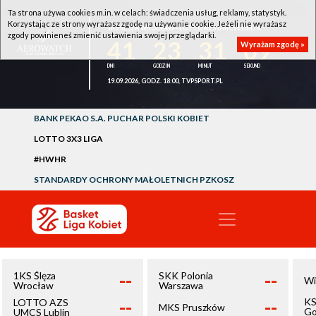
Ta strona używa cookies m.in. w celach: świadczenia usług, reklamy, statystyk.
Korzystając ze strony wyrażasz zgodę na używanie cookie. Jeżeli nie wyrażasz
1KS ŚLĘZA WROCŁAW - LOTTO AZS UMCS LUBLIN
zgody powinieneś zmienić ustawienia swojej przeglądarki.
41
23
31
09
Wyrażam zgodę »
19.09.2026, GODZ. 18:00, TVPSPORT.PL
BANK PEKAO S.A. PUCHAR POLSKI KOBIET
LOTTO 3X3 LIGA
#HWHR
STANDARDY OCHRONY MAŁOLETNICH PZKOSZ
--
--
1KS Ślęza
SKK Polonia
Wi
Wrocław
Warszawa
--
--
KS
LOTTO AZS
MKS Pruszków
Go
UMCS Lublin