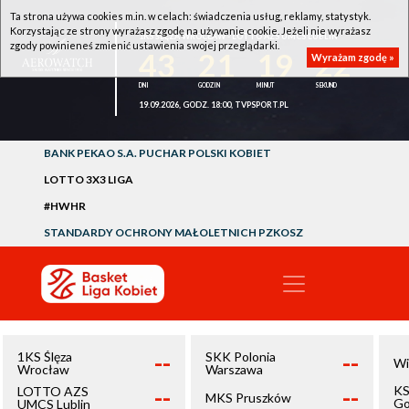
Ta strona używa cookies m.in. w celach: świadczenia usług, reklamy, statystyk.
Korzystając ze strony wyrażasz zgodę na używanie cookie. Jeżeli nie wyrażasz
1KS ŚLĘZA WROCŁAW - LOTTO AZS UMCS LUBLIN
zgody powinieneś zmienić ustawienia swojej przeglądarki.
43
21
19
22
Wyrażam zgodę »
19.09.2026, GODZ. 18:00, TVPSPORT.PL
BANK PEKAO S.A. PUCHAR POLSKI KOBIET
LOTTO 3X3 LIGA
#HWHR
STANDARDY OCHRONY MAŁOLETNICH PZKOSZ
--
--
1KS Ślęza
SKK Polonia
Wi
Wrocław
Warszawa
--
--
KS
LOTTO AZS
MKS Pruszków
Go
UMCS Lublin