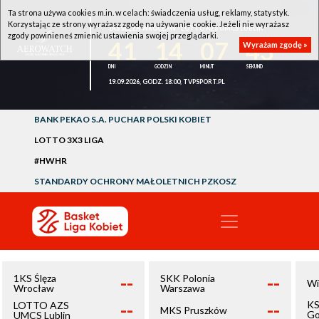
Ta strona używa cookies m.in. w celach: świadczenia usług, reklamy, statystyk.
Korzystając ze strony wyrażasz zgodę na używanie cookie. Jeżeli nie wyrażasz
1KS ŚLĘZA WROCŁAW - LOTTO AZS UMCS LUBLIN
zgody powinieneś zmienić ustawienia swojej przeglądarki.
41
14
07
43
Wyrażam zgodę »
19.09.2026, GODZ. 18:00, TVPSPORT.PL
BANK PEKAO S.A. PUCHAR POLSKI KOBIET
LOTTO 3X3 LIGA
#HWHR
STANDARDY OCHRONY MAŁOLETNICH PZKOSZ
--
--
1KS Ślęza
SKK Polonia
Wi
Wrocław
Warszawa
--
--
KS
LOTTO AZS
MKS Pruszków
Go
UMCS Lublin