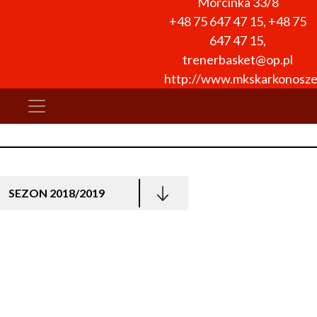
Morcinka 33/8
+48 75 647 47 15
,
+48 75
647 47 15
,
trenerbasket@op.pl
http://www.mkskarkonosze
SEZON 2018/2019