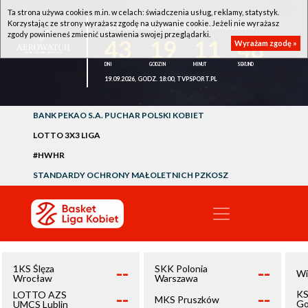
Ta strona używa cookies m.in. w celach: świadczenia usług, reklamy, statystyk.
Korzystając ze strony wyrażasz zgodę na używanie cookie. Jeżeli nie wyrażasz
1KS ŚLĘZA WROCŁAW - LOTTO AZS UMCS LUBLIN
zgody powinieneś zmienić ustawienia swojej przeglądarki.
43
19
11
48
Wyrażam zgodę »
19.09.2026, GODZ. 18:00, TVPSPORT.PL
BANK PEKAO S.A. PUCHAR POLSKI KOBIET
LOTTO 3X3 LIGA
#HWHR
STANDARDY OCHRONY MAŁOLETNICH PZKOSZ
--
--
1KS Ślęza
SKK Polonia
Wi
Wrocław
Warszawa
--
--
KS
LOTTO AZS
MKS Pruszków
Go
UMCS Lublin