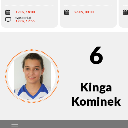
Wi
19.09, 18:00
26.09, 00:00
tvpsport.pl
19.09, 17:55
6
Kinga
Kominek