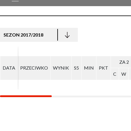
SEZON 2017/2018
ZA 2
ZA 2
DATA
DATA
PRZECIWKO
PRZECIWKO
WYNIK
WYNIK
S5
S5
MIN
MIN
PKT
PKT
C
C
W
W