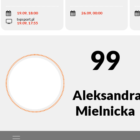
Wi
19.09, 18:00
26.09, 00:00
tvpsport.pl
19.09, 17:55
99
Aleksandr
Mielnicka