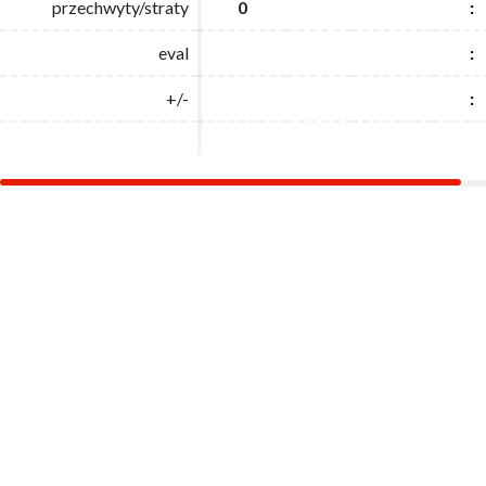
przechwyty/straty
przechwyty/straty
0
0
:
:
eval
eval
:
:
+/-
+/-
:
: