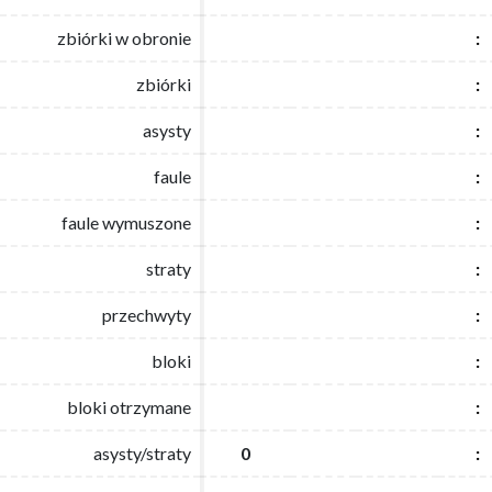
zbiórki w obronie
zbiórki w obronie
:
:
zbiórki
zbiórki
:
:
asysty
asysty
:
:
faule
faule
:
:
faule wymuszone
faule wymuszone
:
:
straty
straty
:
:
przechwyty
przechwyty
:
:
bloki
bloki
:
:
bloki otrzymane
bloki otrzymane
:
:
asysty/straty
asysty/straty
0
0
:
: