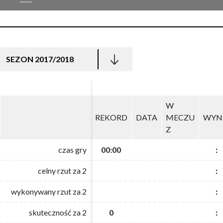
SEZON 2017/2018
W
W
REKORD
REKORD
DATA
DATA
MECZU
MECZU
WYN
WYN
Z
Z
czas gry
czas gry
00:00
00:00
:
:
celny rzut za 2
celny rzut za 2
:
:
wykonywany rzut za 2
wykonywany rzut za 2
:
:
skuteczność za 2
skuteczność za 2
0
0
:
: