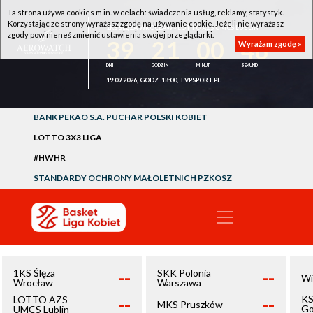
Ta strona używa cookies m.in. w celach: świadczenia usług, reklamy, statystyk.
Korzystając ze strony wyrażasz zgodę na używanie cookie. Jeżeli nie wyrażasz
1KS ŚLĘZA WROCŁAW - LOTTO AZS UMCS LUBLIN
zgody powinieneś zmienić ustawienia swojej przeglądarki.
39
21
00
48
Wyrażam zgodę »
19.09.2026, GODZ. 18:00, TVPSPORT.PL
BANK PEKAO S.A. PUCHAR POLSKI KOBIET
LOTTO 3X3 LIGA
#HWHR
STANDARDY OCHRONY MAŁOLETNICH PZKOSZ
--
--
1KS Ślęza
SKK Polonia
Wi
Wrocław
Warszawa
--
--
KS
LOTTO AZS
MKS Pruszków
Go
UMCS Lublin