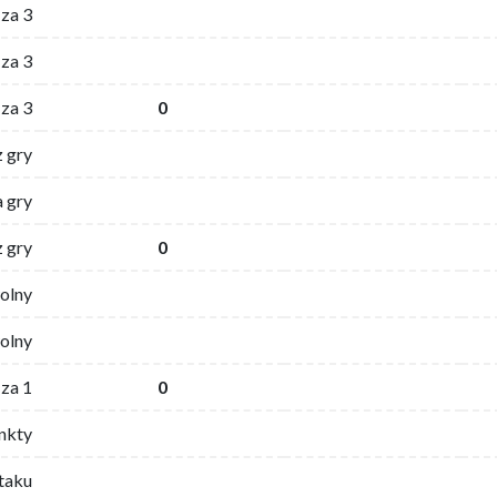
 za 3
za 3
za 3
0
z gry
 gry
z gry
0
wolny
olny
za 1
0
nkty
ataku