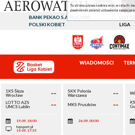
Ta strona używa cookies m.in. w celach: św
powinieneś zmienić ustawienia swojej prz
BANK PEKAO S.A. PUCHAR
LOTTO
POLSKI KOBIET
LIGA
WIADOMOŚCI
TER
--
--
1KS Ślęza
SKK Polonia
Wi
Wrocław
Warszawa
--
--
KS
LOTTO AZS
MKS Pruszków
Go
UMCS Lublin
Wi
19.09, 18:00
26.09, 00:00
tvpsport.pl
19.09, 17:55