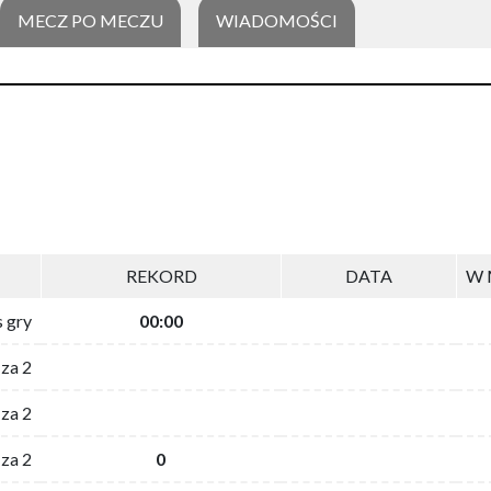
MECZ PO MECZU
WIADOMOŚCI
REKORD
DATA
W 
s gry
00:00
 za 2
za 2
za 2
0