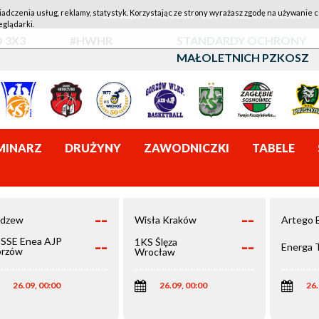
iadczenia usług, reklamy, statystyk. Korzystając ze strony wyrażasz zgodę na używanie c
1KS ŚLĘZA WROCŁAW - LOTTO AZS UMCS LUBLIN
eglądarki.
 3X3
#HWHR
STANDARDY OCHRONY
MAŁOLETNICH PZKOSZ
MINARZ
DRUŻYNY
ZAWODNICZKI
TABELE
--
--
dzew
Wisła Kraków
Artego 
--
--
SSE Enea AJP
1KS Ślęza
Energa 
rzów
Wrocław
elkopolski
26.09, 00:00
26.09, 00:00
26.