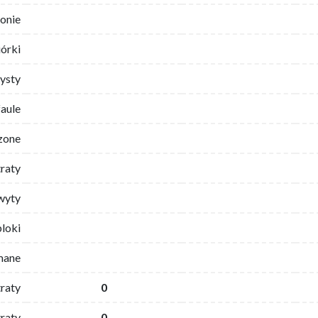
ronie
iórki
ysty
faule
zone
traty
wyty
bloki
mane
traty
0
raty
0