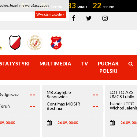
43
05
33
21
ookie. Jeżeli nie wyrażasz zgody
Wyrażam zgodę »
STATYSTYKI
MULTIMEDIA
TV
PUCHAR
POLSKI
--
--
MB Zagłębie
LOTTO AZS
Bydgoszcz
Sosnowiec
UMCS Lublin
--
--
Isands JTEC
Contimax MOSIR
Toruń
Wichoś Jeleni
Bochnia
Góra
09, 00:00
26.09, 00:00
26.09, 00