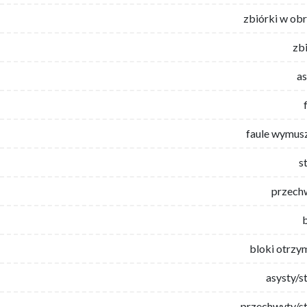
zbiórki w ob
zb
as
faule wymus
s
przech
bloki otrzy
asysty/s
przechwyty/st