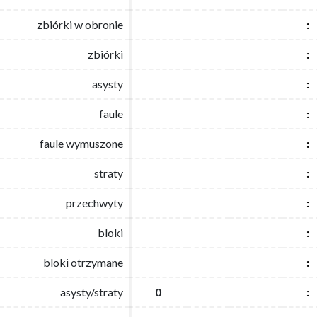
zbiórki w obronie
zbiórki w obronie
:
:
zbiórki
zbiórki
:
:
asysty
asysty
:
:
faule
faule
:
:
faule wymuszone
faule wymuszone
:
:
straty
straty
:
:
przechwyty
przechwyty
:
:
bloki
bloki
:
:
bloki otrzymane
bloki otrzymane
:
:
asysty/straty
asysty/straty
0
0
:
: