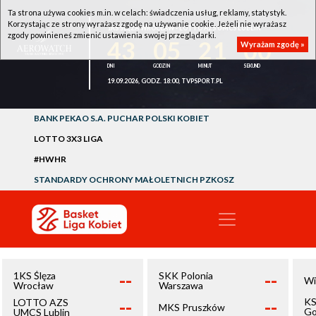
Ta strona używa cookies m.in. w celach: świadczenia usług, reklamy, statystyk.
Korzystając ze strony wyrażasz zgodę na używanie cookie. Jeżeli nie wyrażasz
1KS ŚLĘZA WROCŁAW - LOTTO AZS UMCS LUBLIN
zgody powinieneś zmienić ustawienia swojej przeglądarki.
43
05
21
00
Wyrażam zgodę »
19.09.2026, GODZ. 18:00, TVPSPORT.PL
BANK PEKAO S.A. PUCHAR POLSKI KOBIET
LOTTO 3X3 LIGA
#HWHR
STANDARDY OCHRONY MAŁOLETNICH PZKOSZ
--
--
1KS Ślęza
SKK Polonia
Wi
Wrocław
Warszawa
--
--
KS
LOTTO AZS
MKS Pruszków
Go
UMCS Lublin