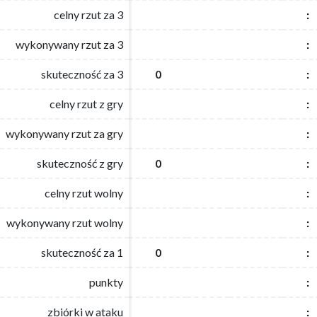
celny rzut za 3
celny rzut za 3
:
:
wykonywany rzut za 3
wykonywany rzut za 3
:
:
skuteczność za 3
skuteczność za 3
0
0
:
:
celny rzut z gry
celny rzut z gry
:
:
wykonywany rzut za gry
wykonywany rzut za gry
:
:
skuteczność z gry
skuteczność z gry
0
0
:
:
celny rzut wolny
celny rzut wolny
:
:
wykonywany rzut wolny
wykonywany rzut wolny
:
:
skuteczność za 1
skuteczność za 1
0
0
:
:
punkty
punkty
:
:
zbiórki w ataku
zbiórki w ataku
:
: