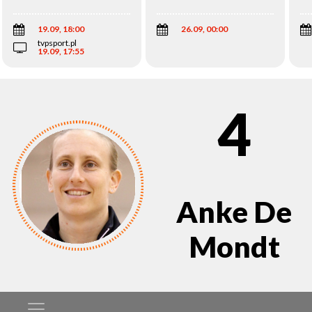
Wi
19.09, 18:00
26.09, 00:00
tvpsport.pl
19.09, 17:55
4
Anke De
Mondt