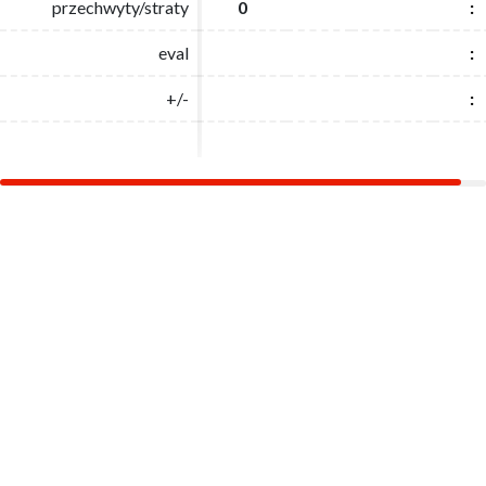
przechwyty/straty
przechwyty/straty
0
0
:
:
eval
eval
:
:
+/-
+/-
:
: