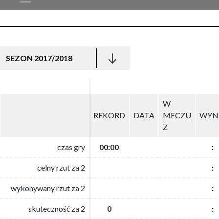
SEZON 2017/2018
W
W
REKORD
REKORD
DATA
DATA
MECZU
MECZU
WYN
WYN
Z
Z
czas gry
czas gry
00:00
00:00
:
:
celny rzut za 2
celny rzut za 2
:
:
wykonywany rzut za 2
wykonywany rzut za 2
:
:
skuteczność za 2
skuteczność za 2
0
0
:
: