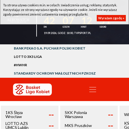
Ta strona używa cookies m.in. w celach: świadczenia usług, reklamy, statystyk.
Korzystając ze strony wyrażasz zgodę na używanie cookie. Jeżeli nie wyrażasz
1KS ŚLĘZA WROCŁAW - LOTTO AZS UMCS LUBLIN
zgody powinieneś zmienić ustawienia swojej przeglądarki.
42
07
12
50
Wyrażam zgodę »
19.09.2026, GODZ. 18:00, TVPSPORT.PL
BANK PEKAO S.A. PUCHAR POLSKI KOBIET
LOTTO 3X3 LIGA
#HWHR
STANDARDY OCHRONY MAŁOLETNICH PZKOSZ
--
--
1KS Ślęza
SKK Polonia
Wi
Wrocław
Warszawa
--
--
KS
LOTTO AZS
MKS Pruszków
Go
UMCS Lublin