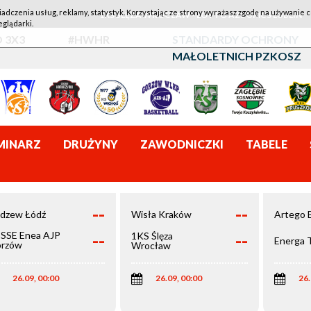
iadczenia usług, reklamy, statystyk. Korzystając ze strony wyrażasz zgodę na używanie c
1KS ŚLĘZA WROCŁAW - LOTTO AZS UMCS LUBLIN
eglądarki.
 3X3
#HWHR
STANDARDY OCHRONY
MAŁOLETNICH PZKOSZ
MINARZ
DRUŻYNY
ZAWODNICZKI
TABELE
--
--
dzew Łódź
Wisła Kraków
Artego 
--
--
SSE Enea AJP
1KS Ślęza
Energa 
rzów
Wrocław
elkopolski
26.09, 00:00
26.09, 00:00
26.