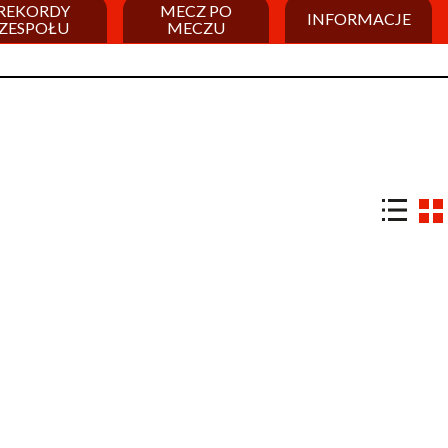
REKORDY
MECZ PO
INFORMACJE
ZESPOŁU
MECZU