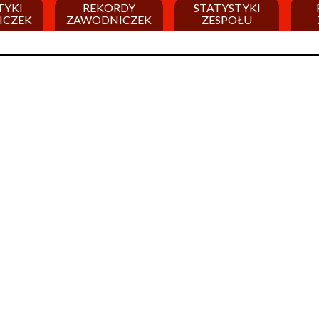
TYKI
REKORDY
STATYSTYKI
ICZEK
ZAWODNICZEK
ZESPOŁU