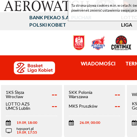
Ta strona używa cookies m.in. w celach: św
powinieneś zmienić ustawienia swojej prz
BANK PEKAO S.A. PUCHAR
LOTTO
POLSKI KOBIET
LIGA
WIADOMOŚCI
TER
--
--
1KS Ślęza
SKK Polonia
Wi
Wrocław
Warszawa
--
--
KS
LOTTO AZS
MKS Pruszków
Go
UMCS Lublin
Wi
19.09, 18:00
26.09, 00:00
tvpsport.pl
19.09, 17:55