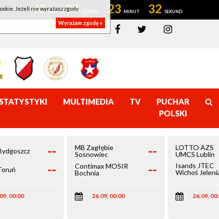
42
04
23
32
ookie. Jeżeli nie wyrażasz zgody
Wyrażam zgodę »
STATYSTYKI
MULTIMEDIA
TV
PUCHAR
POLSKI
--
--
MB Zagłębie
LOTTO AZS
Bydgoszcz
Sosnowiec
UMCS Lublin
--
--
Isands JTEC
Contimax MOSIR
Toruń
Wichoś Jeleni
Bochnia
Góra
09, 00:00
26.09, 00:00
26.09, 00