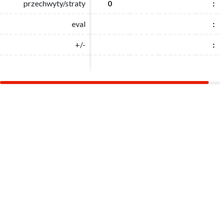
przechwyty/straty
przechwyty/straty
0
0
:
:
eval
eval
:
:
+/-
+/-
:
: