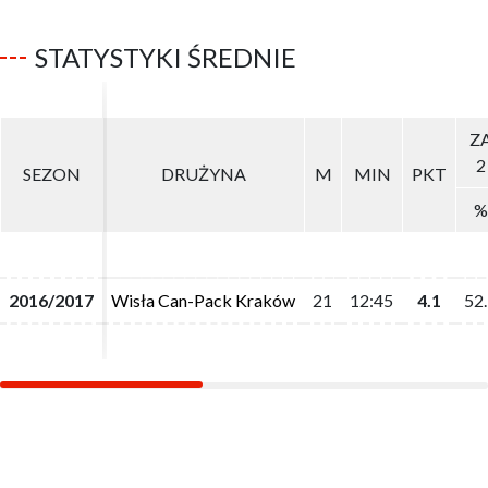
STATYSTYKI ŚREDNIE
Z
Z
2
2
SEZON
SEZON
DRUŻYNA
DRUŻYNA
M
M
MIN
MIN
PKT
PKT
%
%
2016/2017
2016/2017
Wisła Can-Pack Kraków
Wisła Can-Pack Kraków
21
21
12:45
12:45
4.1
4.1
52
52