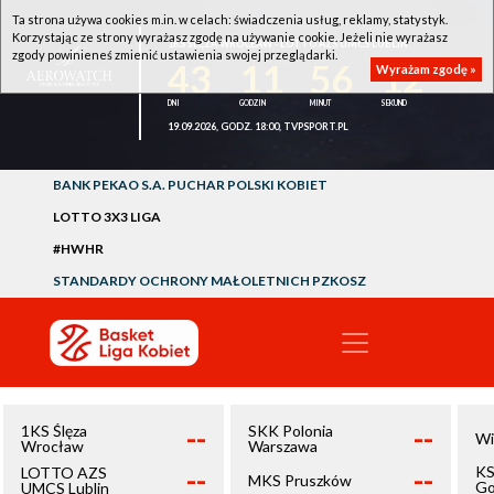
Ta strona używa cookies m.in. w celach: świadczenia usług, reklamy, statystyk.
Korzystając ze strony wyrażasz zgodę na używanie cookie. Jeżeli nie wyrażasz
1KS ŚLĘZA WROCŁAW - LOTTO AZS UMCS LUBLIN
zgody powinieneś zmienić ustawienia swojej przeglądarki.
43
11
56
12
Wyrażam zgodę »
19.09.2026, GODZ. 18:00, TVPSPORT.PL
BANK PEKAO S.A. PUCHAR POLSKI KOBIET
LOTTO 3X3 LIGA
#HWHR
STANDARDY OCHRONY MAŁOLETNICH PZKOSZ
--
--
1KS Ślęza
SKK Polonia
Wi
Wrocław
Warszawa
--
--
KS
LOTTO AZS
MKS Pruszków
Go
UMCS Lublin