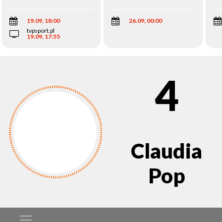
Wi
19.09, 18:00
26.09, 00:00
tvpsport.pl
19.09, 17:55
4
Claudia
Pop