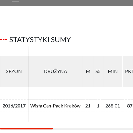
STATYSTYKI SUMY
SEZON
SEZON
DRUŻYNA
DRUŻYNA
M
M
S5
S5
MIN
MIN
PK
PK
2016/2017
2016/2017
Wisła Can-Pack Kraków
Wisła Can-Pack Kraków
21
21
1
1
268:01
268:01
87
87