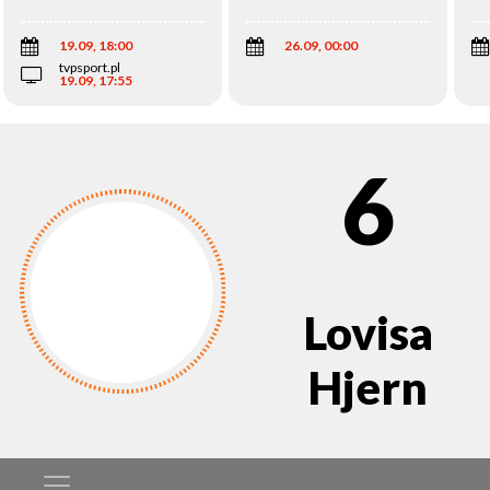
Wi
19.09, 18:00
26.09, 00:00
tvpsport.pl
19.09, 17:55
6
Lovisa
Hjern