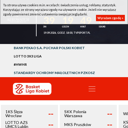
Ta strona używa cookies m.in. w celach: świadczenia usług, reklamy, statystyk.
Korzystając ze strony wyrażasz zgodę na używanie cookie. Jeżeli nie wyrażasz
1KS ŚLĘZA WROCŁAW - LOTTO AZS UMCS LUBLIN
zgody powinieneś zmienić ustawienia swojej przeglądarki.
39
19
49
08
Wyrażam zgodę »
19.09.2026, GODZ. 18:00, TVPSPORT.PL
BANK PEKAO S.A. PUCHAR POLSKI KOBIET
LOTTO 3X3 LIGA
#HWHR
STANDARDY OCHRONY MAŁOLETNICH PZKOSZ
--
--
1KS Ślęza
SKK Polonia
Wi
Wrocław
Warszawa
--
--
KS
LOTTO AZS
MKS Pruszków
Go
UMCS Lublin