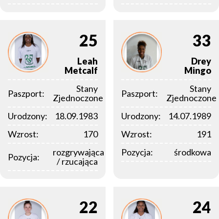
25
33
Leah
Drey
Metcalf
Mingo
Stany
Stany
Paszport:
Paszport:
Zjednoczone
Zjednoczone
Urodzony:
18.09.1983
Urodzony:
14.07.1989
Wzrost:
170
Wzrost:
191
rozgrywająca
Pozycja:
środkowa
Pozycja:
/ rzucająca
22
24