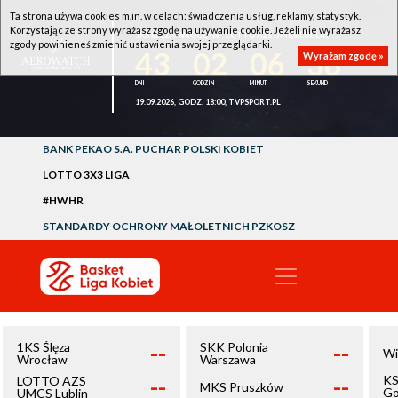
Ta strona używa cookies m.in. w celach: świadczenia usług, reklamy, statystyk.
Korzystając ze strony wyrażasz zgodę na używanie cookie. Jeżeli nie wyrażasz
1KS ŚLĘZA WROCŁAW - LOTTO AZS UMCS LUBLIN
zgody powinieneś zmienić ustawienia swojej przeglądarki.
43
02
06
38
Wyrażam zgodę »
19.09.2026, GODZ. 18:00, TVPSPORT.PL
BANK PEKAO S.A. PUCHAR POLSKI KOBIET
LOTTO 3X3 LIGA
#HWHR
STANDARDY OCHRONY MAŁOLETNICH PZKOSZ
--
--
1KS Ślęza
SKK Polonia
Wi
Wrocław
Warszawa
--
--
KS
LOTTO AZS
MKS Pruszków
Go
UMCS Lublin