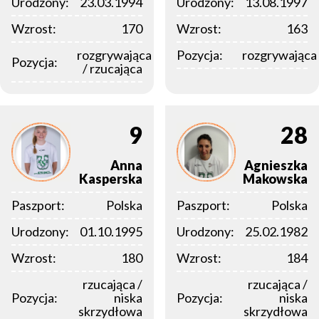
Urodzony:
23.03.1994
Urodzony:
13.08.1997
Wzrost:
170
Wzrost:
163
rozgrywająca
Pozycja:
rozgrywająca
Pozycja:
/ rzucająca
9
28
Anna
Agnieszka
Kasperska
Makowska
Paszport:
Polska
Paszport:
Polska
Urodzony:
01.10.1995
Urodzony:
25.02.1982
Wzrost:
180
Wzrost:
184
rzucająca /
rzucająca /
Pozycja:
niska
Pozycja:
niska
skrzydłowa
skrzydłowa