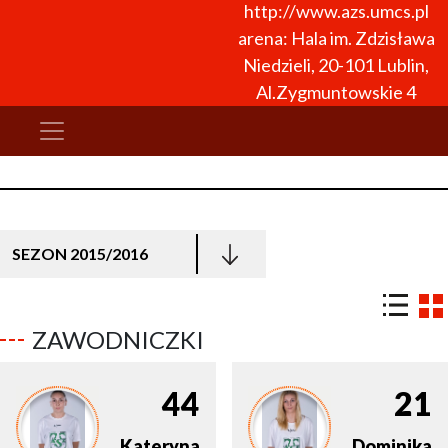
http://www.azs.umcs.pl
arena: Hala im. Zdzisława
Niedzieli, 20-101 Lublin,
Al.Zygmuntowskie 4
SEZON 2015/2016
ZAWODNICZKI
44
21
Kateryna
Dominika