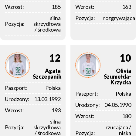
Wzrost:
185
Wzrost:
163
silna
Pozycja:
rozgrywająca
Pozycja:
skrzydłowa
/ środkowa
12
10
Agata
Olivia
Szczepanik
Szumełda-
Krzycka
Paszport:
Polska
Paszport:
Polska
Urodzony:
13.03.1992
Urodzony:
04.05.1990
Wzrost:
193
Wzrost:
180
silna
Pozycja:
skrzydłowa
rzucająca /
/ środkowa
Pozycja:
niska