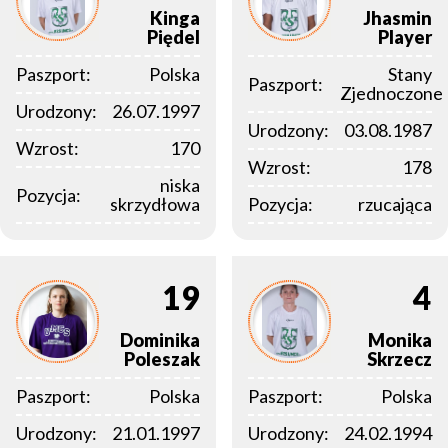
Kinga
Jhasmin
Piędel
Player
Paszport:
Polska
Stany
Paszport:
Zjednoczone
Urodzony:
26.07.1997
Urodzony:
03.08.1987
Wzrost:
170
Wzrost:
178
niska
Pozycja:
skrzydłowa
Pozycja:
rzucająca
19
4
Dominika
Monika
Poleszak
Skrzecz
Paszport:
Polska
Paszport:
Polska
Urodzony:
21.01.1997
Urodzony:
24.02.1994