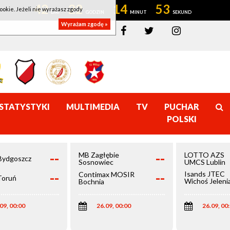
42
22
14
52
ookie. Jeżeli nie wyrażasz zgody
Wyrażam zgodę »
STATYSTYKI
MULTIMEDIA
TV
PUCHAR
POLSKI
--
--
MB Zagłębie
LOTTO AZS
Bydgoszcz
Sosnowiec
UMCS Lublin
--
--
Isands JTEC
Contimax MOSIR
Toruń
Wichoś Jeleni
Bochnia
Góra
09, 00:00
26.09, 00:00
26.09, 00