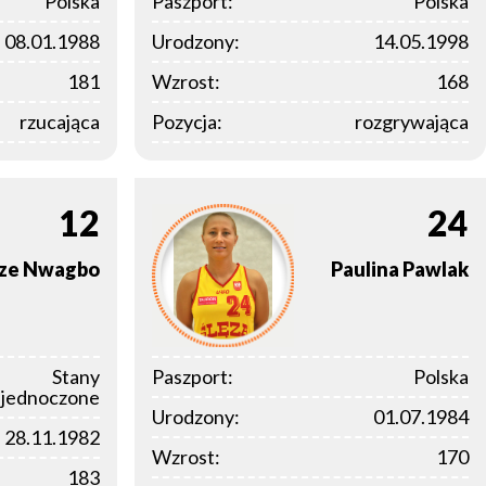
Polska
Paszport:
Polska
08.01.1988
Urodzony:
14.05.1998
181
Wzrost:
168
rzucająca
Pozycja:
rozgrywająca
12
24
ze
Nwagbo
Paulina
Pawlak
Stany
Paszport:
Polska
jednoczone
Urodzony:
01.07.1984
28.11.1982
Wzrost:
170
183