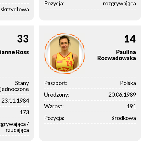
Pozycja:
rozgrywająca
a skrzydłowa
33
14
ianne
Ross
Paulina
Rozwadowska
Stany
Paszport:
Polska
jednoczone
Urodzony:
20.06.1989
23.11.1984
Wzrost:
191
173
Pozycja:
środkowa
zgrywająca /
rzucająca