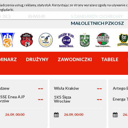
iadczenia usług, reklamy, statystyk. Korzystając ze strony wyrażasz zgodę na używanie c
1KS ŚLĘZA WROCŁAW - LOTTO AZS UMCS LUBLIN
eglądarki.
 3X3
#HWHR
STANDARDY OCHRONY
MAŁOLETNICH PZKOSZ
MINARZ
DRUŻYNY
ZAWODNICZKI
TABELE
--
--
dzew
Wisła Kraków
Artego 
--
--
SSE Enea AJP
1KS Ślęza
Energa 
rzów
Wrocław
elkopolski
26.09, 00:00
26.09, 00:00
26.