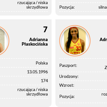
rzucająca / niska
skrzydłowa
Pozycja:
siln
7
Adrianna
Adr
Płaskocińska
Polska
Paszport:
Z
13.05.1996
Urodzony:
174
Wzrost:
rzucająca / niska
skrzydłowa
ro
Pozycja: