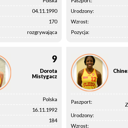
Polska
Paszport:
04.11.1990
Urodzony:
170
Wzrost:
rozgrywająca
Pozycja:
9
Dorota
Chine
Mistygacz
Polska
Paszport:
Z
16.11.1992
Urodzony:
184
Wzrost: