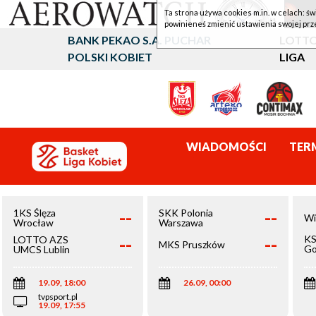
Ta strona używa cookies m.in. w celach: św
powinieneś zmienić ustawienia swojej prz
BANK PEKAO S.A. PUCHAR
LOTTO
POLSKI KOBIET
LIGA
WIADOMOŚCI
TER
--
--
1KS Ślęza
SKK Polonia
Wi
Wrocław
Warszawa
--
--
KS
LOTTO AZS
MKS Pruszków
Go
UMCS Lublin
Wi
19.09, 18:00
26.09, 00:00
tvpsport.pl
19.09, 17:55