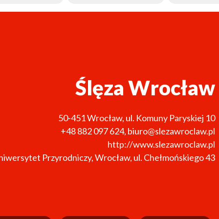
Ślęza Wrocław
50-451
Wrocław
,
ul. Komuny Paryskiej 10
+48 882 097 624
,
biuro@slezawroclaw.pl
http://www.slezawroclaw.pl
niwersytet Przyrodniczy, Wrocław, ul. Chełmońskiego 43