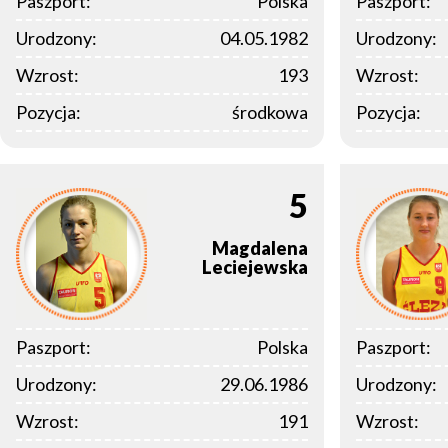
Paszport:
Polska
Paszport:
Urodzony:
04.05.1982
Urodzony:
Wzrost:
193
Wzrost:
Pozycja:
środkowa
Pozycja:
5
Magdalena
Leciejewska
Paszport:
Polska
Paszport:
Urodzony:
29.06.1986
Urodzony:
Wzrost:
191
Wzrost: