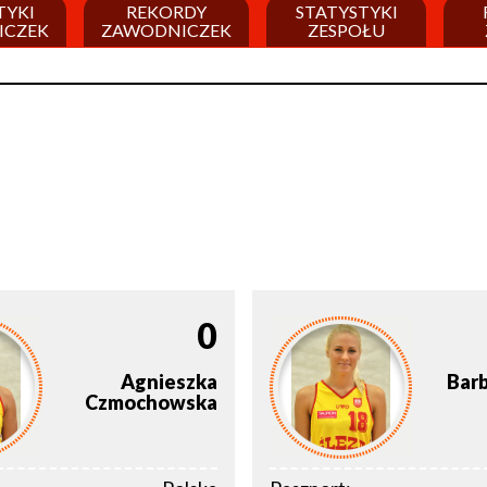
TYKI
REKORDY
STATYSTYKI
ICZEK
ZAWODNICZEK
ZESPOŁU
0
Agnieszka
Bar
Czmochowska