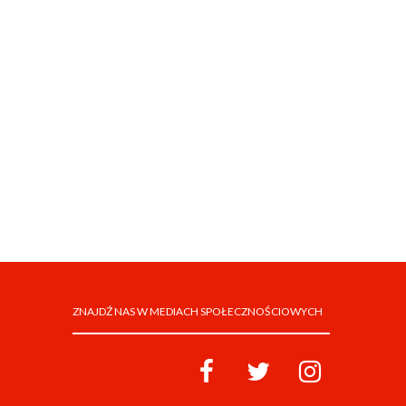
ZNAJDŹ NAS W MEDIACH SPOŁECZNOŚCIOWYCH