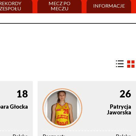
REKORDY
MECZ PO
INFORMACJE
ZESPOŁU
MECZU
18
26
bara
Głocka
Patrycja
Jaworska