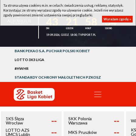
Ta strona używa cookies m.in. w celach: świadczenia usług, reklamy, statystyk.
Korzystając ze strony wyrażasz zgodę na używanie cookie. Jeżeli nie wyrażasz
1KS ŚLĘZA WROCŁAW - LOTTO AZS UMCS LUBLIN
zgody powinieneś zmienić ustawienia swojej przeglądarki.
43
21
58
34
Wyrażam zgodę »
19.09.2026, GODZ. 18:00, TVPSPORT.PL
BANK PEKAO S.A. PUCHAR POLSKI KOBIET
LOTTO 3X3 LIGA
#HWHR
STANDARDY OCHRONY MAŁOLETNICH PZKOSZ
--
--
1KS Ślęza
SKK Polonia
Wi
Wrocław
Warszawa
--
--
KS
LOTTO AZS
MKS Pruszków
Go
UMCS Lublin