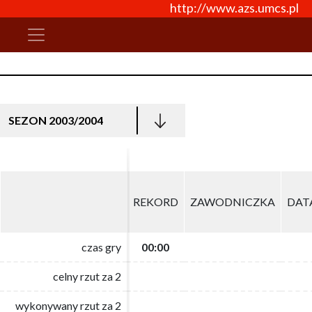
http://www.azs.umcs.pl
SEZON 2003/2004
REKORD
REKORD
ZAWODNICZKA
ZAWODNICZKA
DAT
DAT
czas gry
czas gry
00:00
00:00
celny rzut za 2
celny rzut za 2
wykonywany rzut za 2
wykonywany rzut za 2