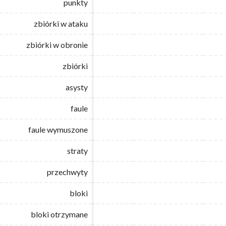
punkty
punkty
zbiórki w ataku
zbiórki w ataku
zbiórki w obronie
zbiórki w obronie
zbiórki
zbiórki
asysty
asysty
faule
faule
faule wymuszone
faule wymuszone
straty
straty
przechwyty
przechwyty
bloki
bloki
bloki otrzymane
bloki otrzymane