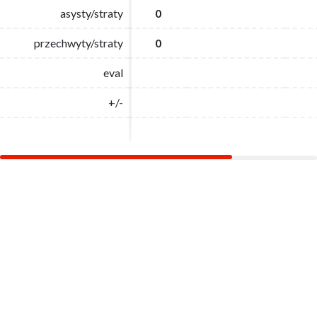
asysty/straty
asysty/straty
0
0
przechwyty/straty
przechwyty/straty
0
0
eval
eval
+/-
+/-